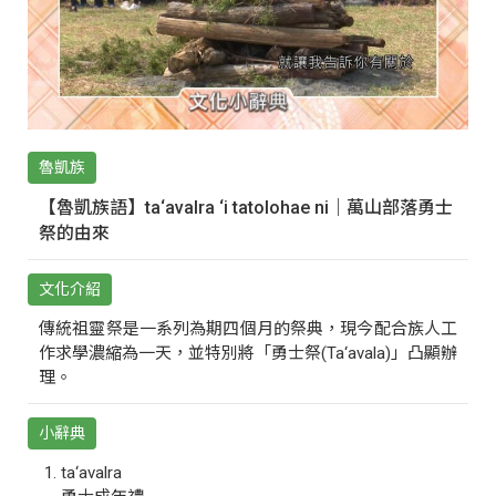
魯凱族
【魯凱族語】ta‘avalra ‘i tatolohae ni｜萬山部落勇士
祭的由來
文化介紹
傳統祖靈祭是一系列為期四個月的祭典，現今配合族人工
作求學濃縮為一天，並特別將「勇士祭(Ta‘avala)」凸顯辦
理。
小辭典
ta‘avalra