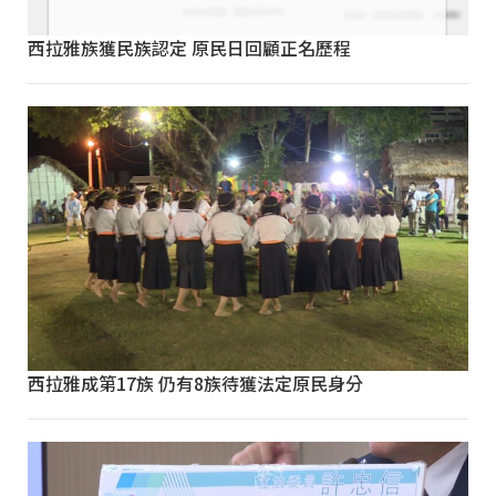
西拉雅族獲民族認定 原民日回顧正名歷程
西拉雅成第17族 仍有8族待獲法定原民身分