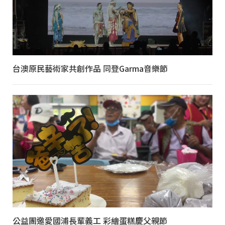
台澳原民藝術家共創作品 同登Garma音樂節
公益團邀愛國浦長輩義工 彩繪蛋糕慶父親節