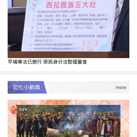
平埔專法已施行 原民身分法暫緩審查
文化小辭典