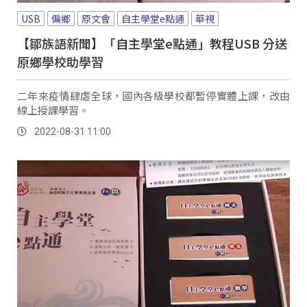
USB
偏鄉
原文會
自主學堂e點通
華視
【鄒族語新聞】「自主學堂e點通」教程USB 分送
原鄉學校助學習
二年來疫情肆虐全球，國內各級學校都暫停實體上課，改由
線上授課學習。
2022-08-31 11:00