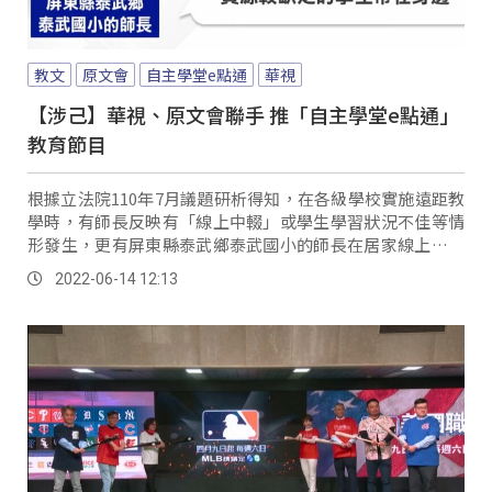
教文
原文會
自主學堂e點通
華視
【涉己】華視、原文會聯手 推「自主學堂e點通」
教育節目
根據立法院110年7月議題研析得知，在各級學校實施遠距教
學時，有師長反映有「線上中輟」或學生學習狀況不佳等情
形發生，更有屏東縣泰武鄉泰武國小的師長在居家線上學習
之際，把幾位資源較缺乏的學生帶在身邊，讓學生不致於因
2022-06-14 12:13
為家中沒有網路或電腦設備等情形，失學失聯。