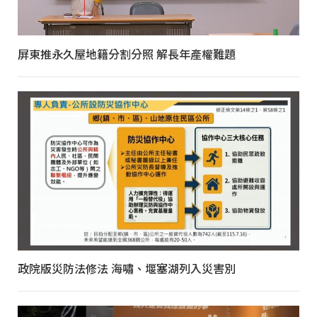
屏東推永久屋地籍分割分照 解長年產權難題
政院版災防法修法 海嘯、堰塞湖列入災害別