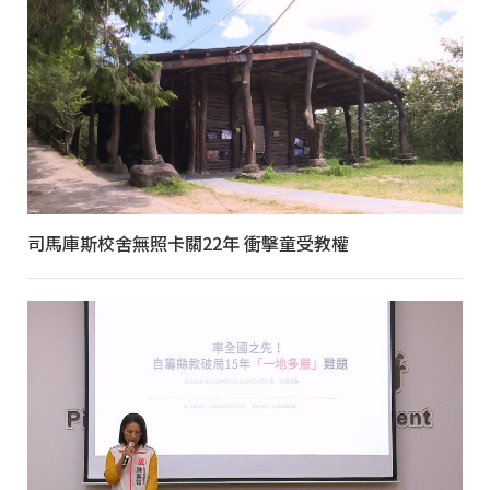
司馬庫斯校舍無照卡關22年 衝擊童受教權