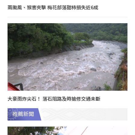
兩颱風、猴害夾擊 梅花部落甜柿損失近6成
大豪雨炸尖石！ 落石阻路及時搶修交通未斷
推薦新聞