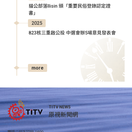
貓公部落Ilisin 頒「重要民俗登錄認定證
書」
2025
823核三重啟公投 中選會辦5場意見發表會
more
TITV NEWS
原視新聞網
電話：(02)2788-1600