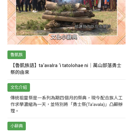
魯凱族
【魯凱族語】ta‘avalra ‘i tatolohae ni｜萬山部落勇士
祭的由來
文化介紹
傳統祖靈祭是一系列為期四個月的祭典，現今配合族人工
作求學濃縮為一天，並特別將「勇士祭(Ta‘avala)」凸顯辦
理。
小辭典