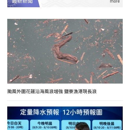
最新新聞
颱風外圍花蓮沿海風浪增強 鹽寮漁港現長浪