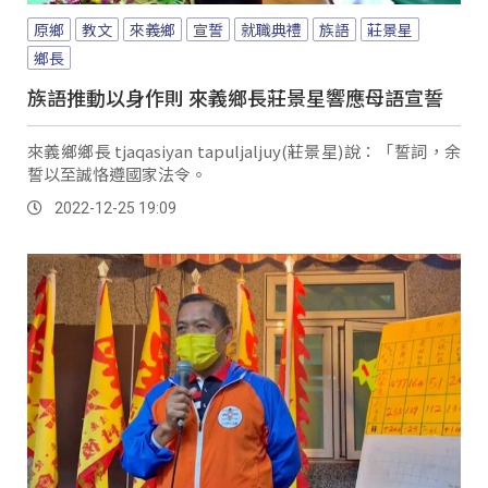
原鄉
教文
來義鄉
宣誓
就職典禮
族語
莊景星
鄉長
族語推動以身作則 來義鄉長莊景星響應母語宣誓
來義鄉鄉長 tjaqasiyan tapuljaljuy(莊景星)說：「誓詞，余
誓以至誠恪遵國家法令。
2022-12-25 19:09