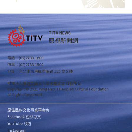
TITV NEWS
原視新聞網
電話：(02)2788-1600
傳真：(02)2788-1500
地址：台北市南港區重陽路 120 號 5 樓
財團法人原住民族文化事業基金會 版權所有
Copyright © 2021 Indigenous Peoples Cultural Foundation
All Rights Reserved .
原住民族文化事業基金會
Facebook 粉絲專頁
YouTube 頻道
Instagram