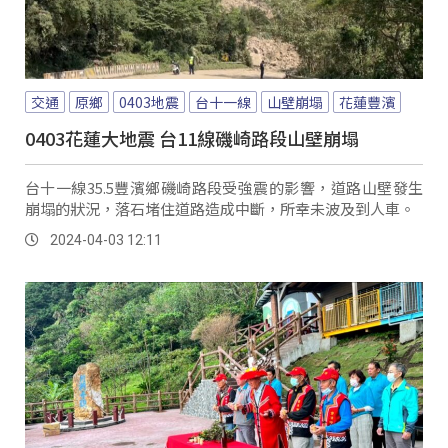
交通
原鄉
0403地震
台十一線
山壁崩塌
花蓮豐濱
0403花蓮大地震 台11線磯崎路段山壁崩塌
台十一線35.5豐濱鄉磯崎路段受強震的影響，道路山壁發生
崩塌的狀況，落石堵住道路造成中斷，所幸未波及到人車。
2024-04-03 12:11