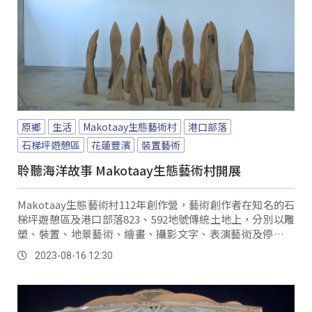
原鄉
生活
Makotaay生態藝術村
港口部落
石梯坪遊憩區
花蓮豐濱
裝置藝術
聆聽海洋故事 Makotaay生態藝術村開展
Makotaay生態藝術村112年創作營，藝術創作者在知名的石
梯坪遊憩區及港口部落823、592地號傳統土地上，分別以雕
塑、裝置、地景藝術、繪畫、攝影文字、表演藝術及停格動
畫等多元呈現。
2023-08-16 12:30