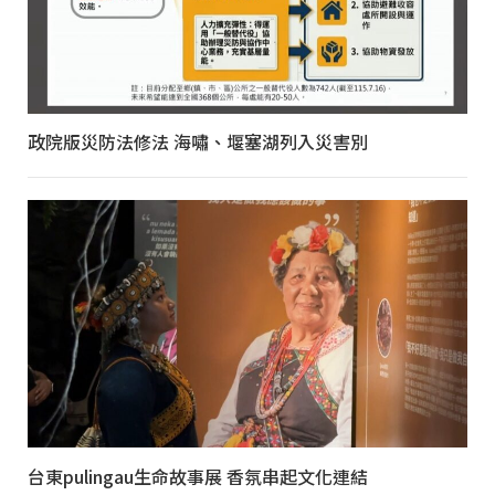
政院版災防法修法 海嘯、堰塞湖列入災害別
台東pulingau生命故事展 香氛串起文化連結