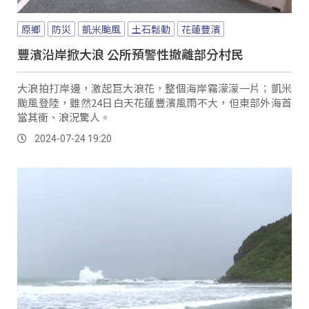
原鄉
防災
凱米颱風
土石鬆動
花蓮豐濱
豐濱沿岸掀大浪 公所預警性撤離部分村民
大浪拍打岸邊，激起巨大浪花，整個海岸霧濛濛一片；凱米
颱風登陸，雖然24日白天花蓮豐濱風雨不大，但東部外海首
當其衝、浪況驚人。
2024-07-24 19:20