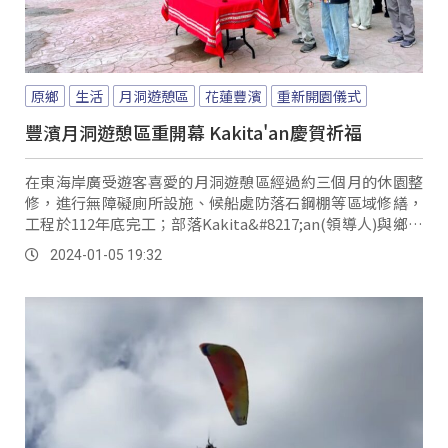
原鄉
生活
月洞遊憩區
花蓮豐濱
重新開園儀式
豐濱月洞遊憩區重開幕 Kakita'an慶賀祈福
在東海岸廣受遊客喜愛的月洞遊憩區經過約三個月的休園整
修，進行無障礙廁所設施、候船處防落石鋼棚等區域修繕，
工程於112年底完工；部落Kakita&#8217;an(領導人)與鄉長
等特別舉行重新開園儀式，希望經營平安，感恩祖靈保佑。
2024-01-05 19:32