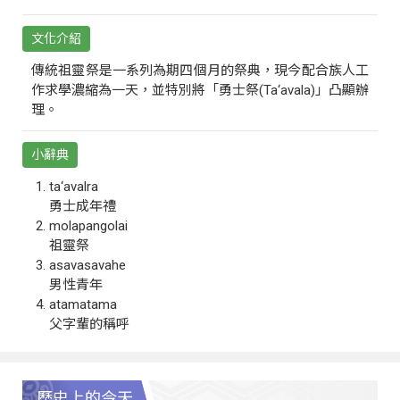
文化介紹
傳統祖靈祭是一系列為期四個月的祭典，現今配合族人工
作求學濃縮為一天，並特別將「勇士祭(Ta‘avala)」凸顯辦
理。
小辭典
ta‘avalra
勇士成年禮
molapangolai
祖靈祭
asavasavahe
男性青年
atamatama
父字輩的稱呼
歷史上的今天