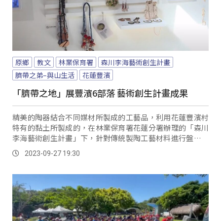
原鄉
教文
林業保育署
森川李海藝術創生計畫
臍帶之弟–與山生活
花蓮豐濱
「臍帶之地」展豐濱6部落 藝術創生計畫成果
精美的陶器結合不同媒材所製成的工藝品，利用花蓮豐濱村
特有的黏土所製成的，在林業保育署花蓮分署辦理的「森川
李海藝術創生計畫」下，針對傳統製陶工藝材料進行盤點、
調查，並分析過往產業與地方發展的關係；再讓藝術家進駐
2023-09-27 19:30
到部落，進行交流與材料實驗，讓部落的自然資源在時代的
變遷下持續發揮價值。