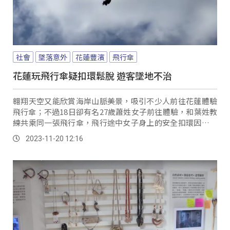
社會
墜落意外
花蓮豐濱
飛行傘
花蓮玩飛行傘疑扣環鬆脫 遊客墜地不治
翱翔天空又能欣賞海岸山脈美景，吸引不少人前往花蓮體驗
飛行傘；不過18日卻有名27歲蕭姓女子前往體驗，和葉姓教
練共乘同一張飛行傘，飛行途中女子身上的安全扣環因不明
原因脫落，女子直接從10公尺高空重摔在地、不幸身亡。
2023-11-20 12:16