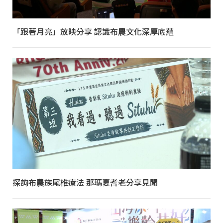
「跟著月亮」放映分享 認識布農文化深厚底蘊
探詢布農族尾椎療法 那瑪夏耆老分享見聞