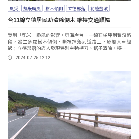
風災
凱米颱風
樹木傾倒
立德部落
花蓮豐濱
台11線立德居民助清除倒木 維持交通順暢
受到「凱米」颱風的影響，東海岸台十一線石梯坪到豐濱路
段，發生多處樹木傾倒、斷枝掉落到道路上，影響人車經
過；立德部落的族人發現特別主動持刀、鋸子清除，避免影
響人車經過危及安全。
2024-07-25 12:12