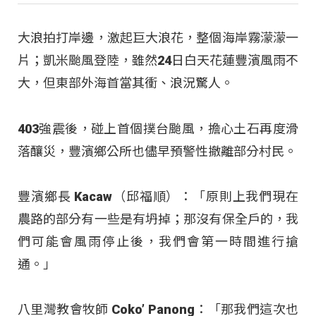
大浪拍打岸邊，激起巨大浪花，整個海岸霧濛濛一
片；凱米颱風登陸，雖然24日白天花蓮豐濱風雨不
大，但東部外海首當其衝、浪況驚人。
403強震後，碰上首個撲台颱風，擔心土石再度滑
落釀災，豐濱鄉公所也儘早預警性撤離部分村民。
豐濱鄉長 Kacaw（邱福順）：「原則上我們現在
農路的部分有一些是有坍掉；那沒有保全戶的，我
們可能會風雨停止後，我們會第一時間進行搶
通。」
八里灣教會牧師 Coko’ Panong：「那我們這次也