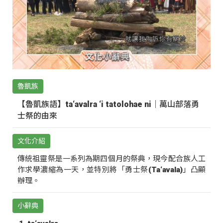
魯凱族
【魯凱族語】ta‘avalra ‘i tatolohae ni｜萬山部落勇
士祭的由來
文化介紹
傳統祖靈祭是一系列為期四個月的祭典，現今配合族人工
作求學濃縮為一天，並特別將「勇士祭(Ta‘avala)」凸顯
辦理。
小辭典