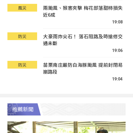
兩颱風、猴害夾擊 梅花部落甜柿損失
風災
近6成
19:08
大豪雨炸尖石！ 落石阻路及時搶修交
防災
通未斷
19:06
苗栗南庄嚴防白海豚颱風 提前封閉易
防災
崩路段
19:04
推薦新聞