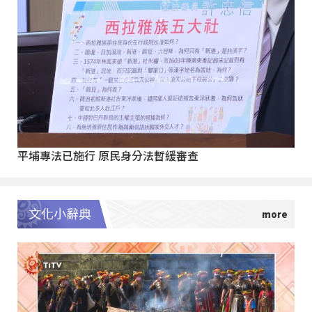
平埔專法已施行 原民身分法暫緩審查
文化小辭典