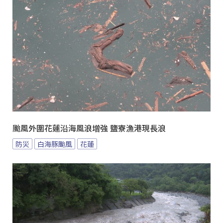
颱風外圍花蓮沿海風浪增強 鹽寮漁港現長浪
防災
白海豚颱風
花蓮