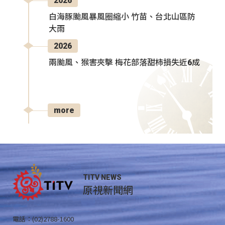
2026
白海豚颱風暴風圈縮小 竹苗、台北山區防
大雨
2026
兩颱風、猴害夾擊 梅花部落甜柿損失近6成
more
TITV NEWS
原視新聞網
電話：(02)2788-1600