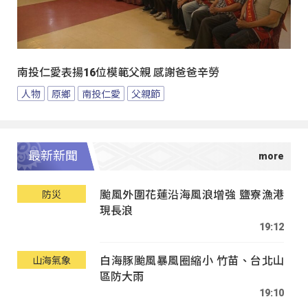
南投仁愛表揚16位模範父親 感謝爸爸辛勞
人物
原鄉
南投仁愛
父親節
最新新聞
颱風外圍花蓮沿海風浪增強 鹽寮漁港
防災
現長浪
19:12
白海豚颱風暴風圈縮小 竹苗、台北山
山海氣象
區防大雨
19:10