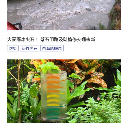
大豪雨炸尖石！ 落石阻路及時搶修交通未斷
防災
新竹尖石
白海豚颱風