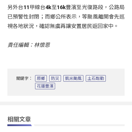
另外台11甲線台4k至16k豐濱至光復路段，公路局
已預警性封閉；而鄉公所表示，等颱風離開會先巡
視各地狀況，確認無虞再讓安置居民返回家中。
責任編輯：林懷恩
關鍵字：
原鄉
防災
凱米颱風
土石鬆動
花蓮豐濱
相關文章