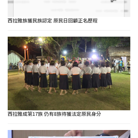
西拉雅族獲民族認定 原民日回顧正名歷程
西拉雅成第17族 仍有8族待獲法定原民身分