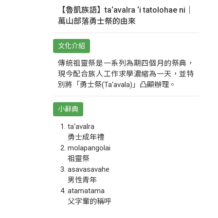
【魯凱族語】ta‘avalra ‘i tatolohae ni｜
萬山部落勇士祭的由來
文化介紹
傳統祖靈祭是一系列為期四個月的祭典，
現今配合族人工作求學濃縮為一天，並特
別將「勇士祭(Ta‘avala)」凸顯辦理。
小辭典
ta‘avalra
勇士成年禮
molapangolai
祖靈祭
asavasavahe
男性青年
atamatama
父字輩的稱呼