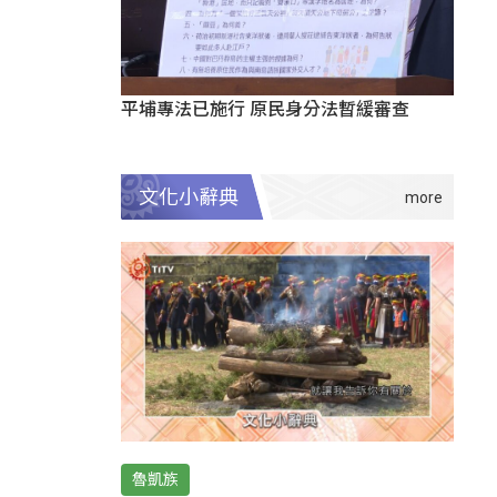
平埔專法已施行 原民身分法暫緩審查
文化小辭典
魯凱族