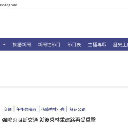
Instagram
族語新聞
新聞性節目
節目表
主播專區
歷史上
交通
午後強降雨
花蓮秀林小農
蘇花公路
強降雨阻斷交通 災後秀林重建路再受重擊