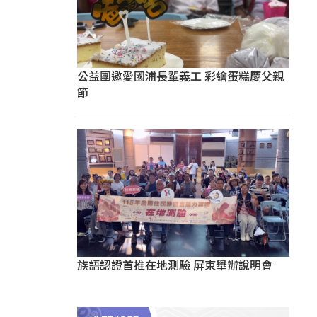
公益團邀愛國浦長輩義工 彩繪蛋糕慶父親
節
族語認證首推在地測驗 屏東舉辦說明會