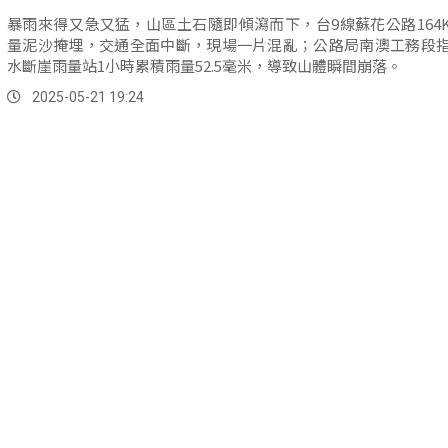
暴雨來得又急又猛，山區土石隨即傾瀉而下，台9線蘇花公路164
量泥沙掩埋，交通全面中斷，現場一片混亂；公路局南澳工務段
水斷崖雨量站1小時累積雨量52.5毫米，導致山體瞬間崩落。
2025-05-21 19:24