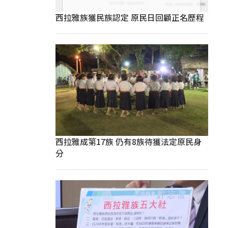
西拉雅族獲民族認定 原民日回顧正名歷程
西拉雅成第17族 仍有8族待獲法定原民身
分