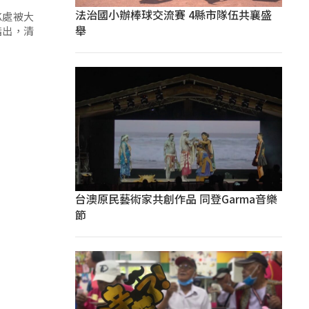
法治國小辦棒球交流賽 4縣市隊伍共襄盛
K處被大
舉
指出，清
台澳原民藝術家共創作品 同登Garma音樂
節