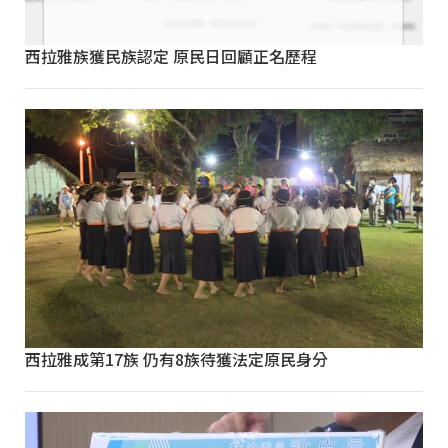
西拉雅族獲民族認定 原民日回顧正名歷程
西拉雅成第17族 仍有8族待獲法定原民身分