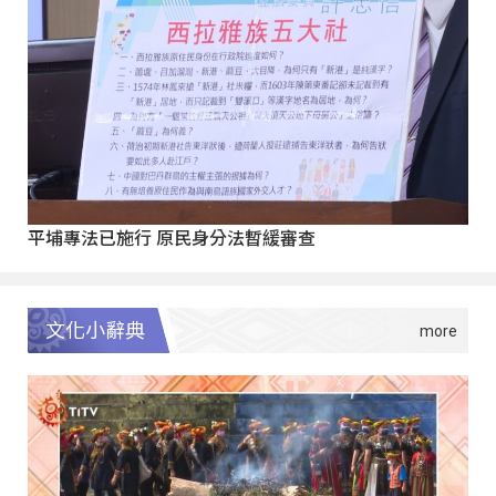
平埔專法已施行 原民身分法暫緩審查
文化小辭典