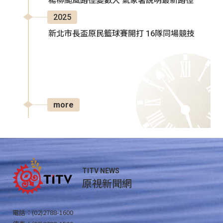
楊柳颱風路徑變數大 氣象署說明最新路徑
2025
新北市長盃原民籃球賽開打 16隊同場競技
more
TITV NEWS
原視新聞網
電話：(02)2788-1600