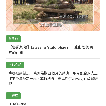
魯凱族
【魯凱族語】ta‘avalra ‘i tatolohae ni｜萬山部落勇士
祭的由來
文化介紹
傳統祖靈祭是一系列為期四個月的祭典，現今配合族人工
作求學濃縮為一天，並特別將「勇士祭(Ta‘avala)」凸顯辦
理。
小辭典
ta‘avalra