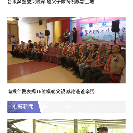
台東窯藝慶父親節 邀父子做陶碗感念土地
南投仁愛表揚16位模範父親 感謝爸爸辛勞
推薦新聞