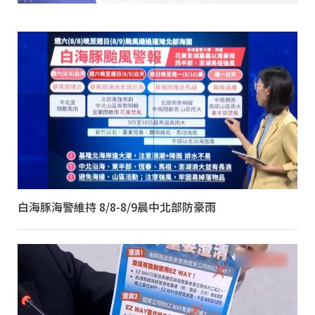
白海豚海警維持 8/8-8/9晨中北部防豪雨