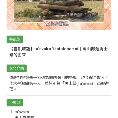
魯凱族
【魯凱族語】ta‘avalra ‘i tatolohae ni｜萬山部落勇士
祭的由來
文化介紹
傳統祖靈祭是一系列為期四個月的祭典，現今配合族人工
作求學濃縮為一天，並特別將「勇士祭(Ta‘avala)」凸顯辦
理。
小辭典
ta‘avalra
勇士成年禮