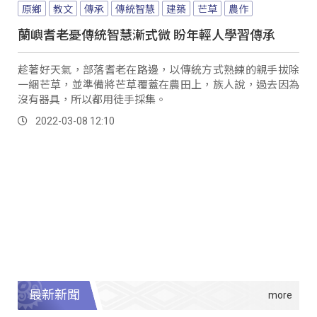
原鄉
教文
傳承
傳統智慧
建築
芒草
農作
蘭嶼耆老憂傳統智慧漸式微 盼年輕人學習傳承
趁著好天氣，部落耆老在路邊，以傳統方式熟練的親手拔除
一綑芒草，並準備將芒草覆蓋在農田上，族人說，過去因為
沒有器具，所以都用徒手採集。
2022-03-08 12:10
最新新聞