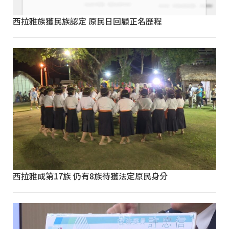
西拉雅族獲民族認定 原民日回顧正名歷程
西拉雅成第17族 仍有8族待獲法定原民身分