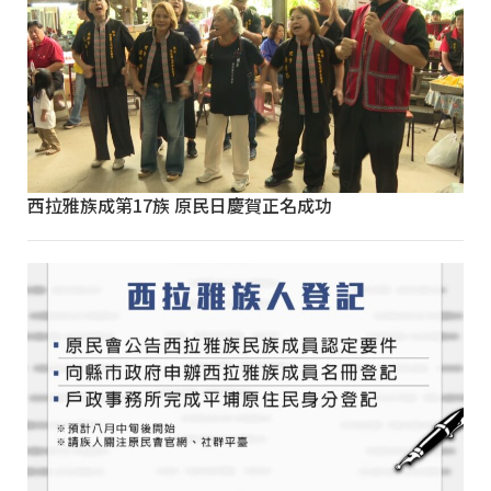
西拉雅族成第17族 原民日慶賀正名成功