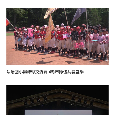
法治國小辦棒球交流賽 4縣市隊伍共襄盛舉