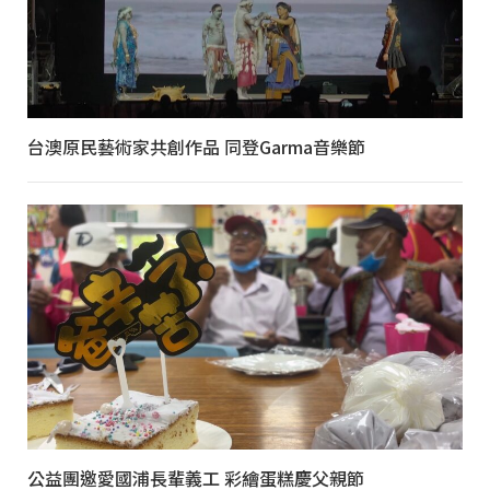
台澳原民藝術家共創作品 同登Garma音樂節
公益團邀愛國浦長輩義工 彩繪蛋糕慶父親節