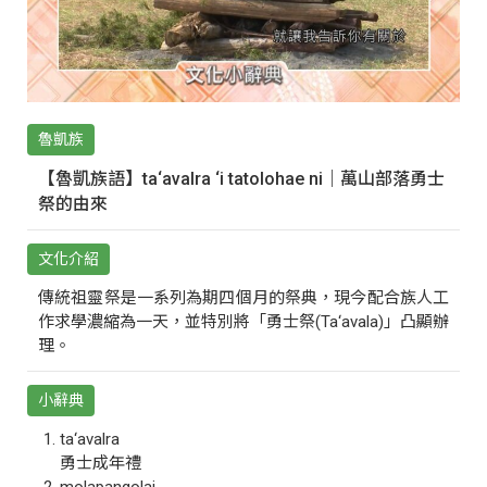
魯凱族
【魯凱族語】ta‘avalra ‘i tatolohae ni｜萬山部落勇士
祭的由來
文化介紹
傳統祖靈祭是一系列為期四個月的祭典，現今配合族人工
作求學濃縮為一天，並特別將「勇士祭(Ta‘avala)」凸顯辦
理。
小辭典
ta‘avalra
勇士成年禮
molapangolai