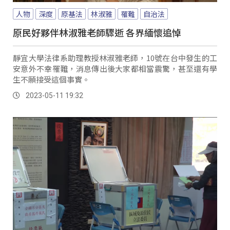
人物
深度
原基法
林淑雅
罹難
自治法
原民好夥伴林淑雅老師驟逝 各界緬懷追悼
靜宜大學法律系助理教授林淑雅老師，10號在台中發生的工
安意外不幸罹難，消息傳出後大家都相當震驚，甚至還有學
生不願接受這個事實。
2023-05-11 19:32