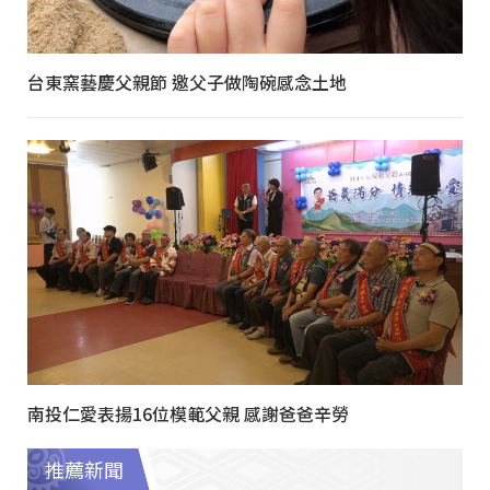
台東窯藝慶父親節 邀父子做陶碗感念土地
南投仁愛表揚16位模範父親 感謝爸爸辛勞
推薦新聞