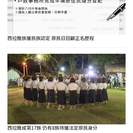
西拉雅族獲民族認定 原民日回顧正名歷程
西拉雅成第17族 仍有8族待獲法定原民身分