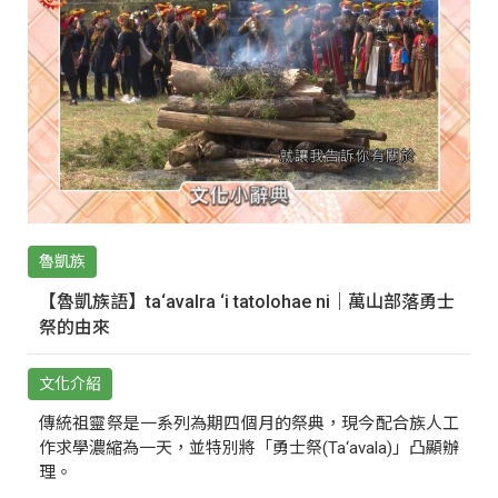
魯凱族
【魯凱族語】ta‘avalra ‘i tatolohae ni｜萬山部落勇士
祭的由來
文化介紹
傳統祖靈祭是一系列為期四個月的祭典，現今配合族人工
作求學濃縮為一天，並特別將「勇士祭(Ta‘avala)」凸顯辦
理。