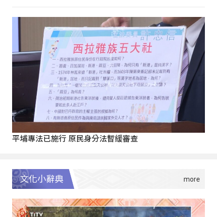
平埔專法已施行 原民身分法暫緩審查
文化小辭典