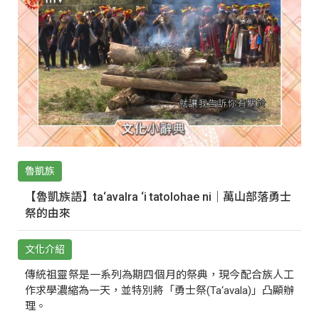
魯凱族
【魯凱族語】ta‘avalra ‘i tatolohae ni｜萬山部落勇士
祭的由來
文化介紹
傳統祖靈祭是一系列為期四個月的祭典，現今配合族人工
作求學濃縮為一天，並特別將「勇士祭(Ta‘avala)」凸顯辦
理。