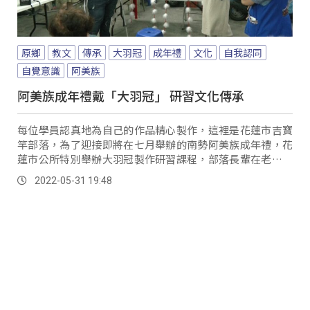
原鄉
教文
傳承
大羽冠
成年禮
文化
自我認同
自覺意識
阿美族
阿美族成年禮戴「大羽冠」 研習文化傳承
每位學員認真地為自己的作品精心製作，這裡是花蓮市吉寶
竿部落，為了迎接即將在七月舉辦的南勢阿美族成年禮，花
蓮市公所特別舉辦大羽冠製作研習課程，部落長輩在老師指
導下，一針一線為孩子們縫製充滿祝福的頭飾，藉...。
2022-05-31 19:48