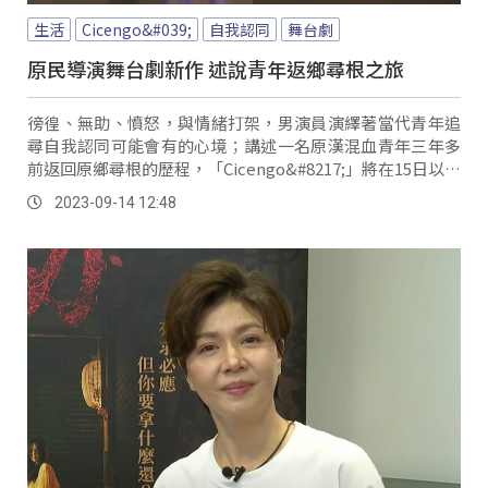
生活
Cicengo&#039;
自我認同
舞台劇
原民導演舞台劇新作 述說青年返鄉尋根之旅
徬徨、無助、憤怒，與情緒打架，男演員演繹著當代青年追
尋自我認同可能會有的心境；講述一名原漢混血青年三年多
前返回原鄉尋根的歷程，「Cicengo&#8217;」將在15日以舞
台劇的方式正式演出，而導演Lahok就是這齣的原型。
2023-09-14 12:48