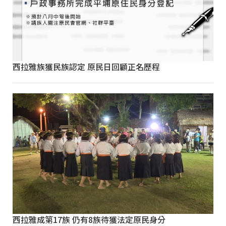
西拉雅族獲民族認定 原民日回顧正名歷程
西拉雅成第17族 仍有8族待獲法定原民身分