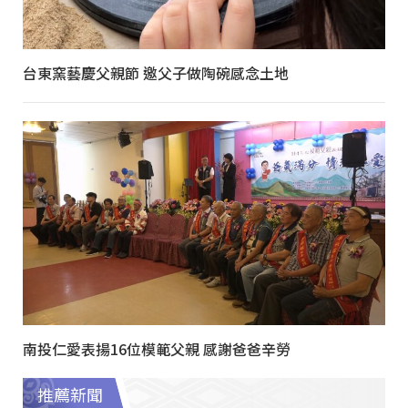
台東窯藝慶父親節 邀父子做陶碗感念土地
南投仁愛表揚16位模範父親 感謝爸爸辛勞
推薦新聞