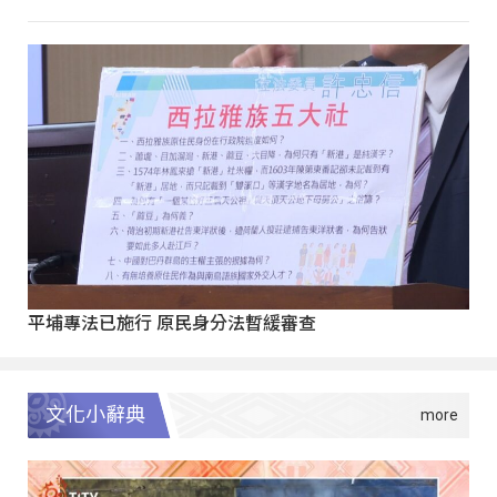
平埔專法已施行 原民身分法暫緩審查
文化小辭典