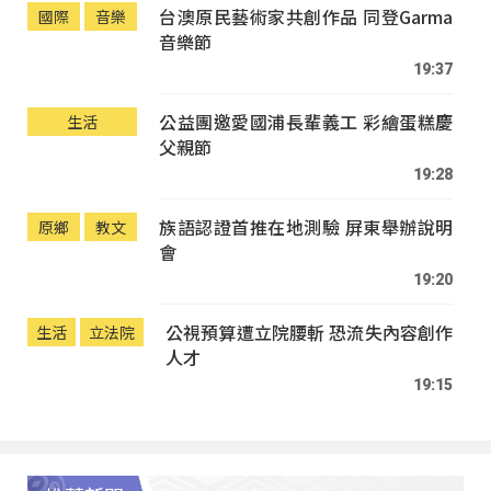
台澳原民藝術家共創作品 同登Garma
國際
音樂
音樂節
19:37
公益團邀愛國浦長輩義工 彩繪蛋糕慶
生活
父親節
19:28
族語認證首推在地測驗 屏東舉辦說明
原鄉
教文
會
19:20
公視預算遭立院腰斬 恐流失內容創作
生活
立法院
人才
19:15