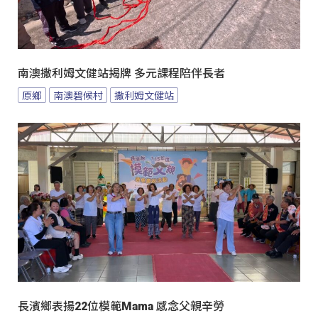
南澳撒利姆文健站揭牌 多元課程陪伴長者
原鄉
南澳碧候村
撒利姆文健站
長濱鄉表揚22位模範Mama 感念父親辛勞