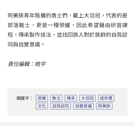
阿美族青年階層的勇士們，戴上大羽冠，代表的是
部落戰士，更是一種榮耀，因此希望藉由研習課
程，傳承製作技法，並找回族人對於族群的自我認
同與自覺意識。
責任編輯：皓宇
關鍵字：
原鄉
教文
傳承
大羽冠
成年禮
文化
自我認同
自覺意識
阿美族