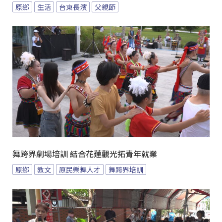
原鄉
生活
台東長濱
父親節
舞跨界劇場培訓 結合花蓮觀光拓青年就業
原鄉
教文
原民樂舞人才
舞跨界培訓