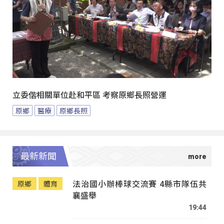
立委偕相關單位赴和平區 考察原鄉長照營運
原鄉
醫療
原鄉長照
最新新聞
法治國小辦棒球交流賽 4縣市隊伍共
原鄉
體育
襄盛舉
19:44