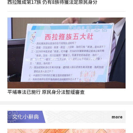
西拉雅成第17族 仍有8族待獲法定原民身分
平埔專法已施行 原民身分法暫緩審查
文化小辭典