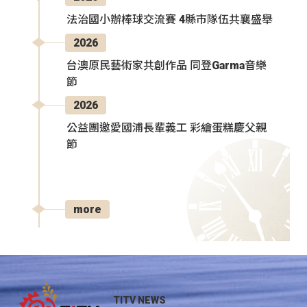
法治國小辦棒球交流賽 4縣市隊伍共襄盛舉
2026
台澳原民藝術家共創作品 同登Garma音樂
節
2026
公益團邀愛國浦長輩義工 彩繪蛋糕慶父親
節
more
TITV NEWS