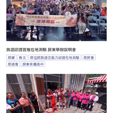
族語認證首推在地測驗 屏東舉辦說明會
原鄉
教文
原住民族語言能力認證在地測驗
原民會
原語會
屏東來義高中