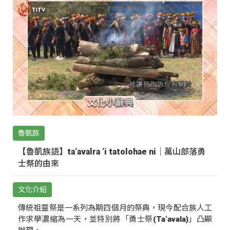
魯凱族
【魯凱族語】ta‘avalra ‘i tatolohae ni｜萬山部落勇
士祭的由來
文化介紹
傳統祖靈祭是一系列為期四個月的祭典，現今配合族人工
作求學濃縮為一天，並特別將「勇士祭(Ta‘avala)」凸顯