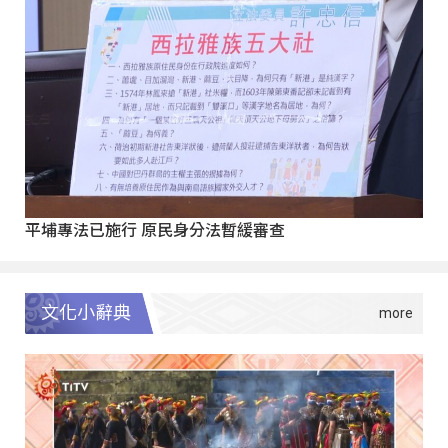
平埔專法已施行 原民身分法暫緩審查
文化小辭典