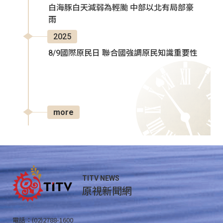
白海豚白天減弱為輕颱 中部以北有局部豪
雨
2025
8/9國際原民日 聯合國強調原民知識重要性
more
TITV NEWS
原視新聞網
電話：(02)2788-1600