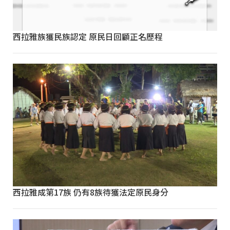
西拉雅族獲民族認定 原民日回顧正名歷程
西拉雅成第17族 仍有8族待獲法定原民身分