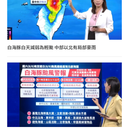
白海豚白天減弱為輕颱 中部以北有局部豪雨