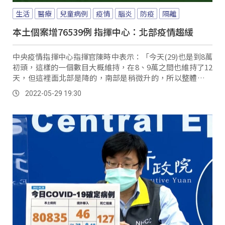
生活
醫療
兒童病例
疫情
腦炎
防疫
隔離
本土個案增76539例 指揮中心：北部疫情趨緩
中央疫情指揮中心指揮官陳時中表示：「今天(29)也是到8萬
初頭，這樣的一個數目大概維持，在8、9萬之間也維持了12
天，但這裡面北部是降的，南部是稍微升的，所以整體的數
目沒有變化。
2022-05-29 19:30