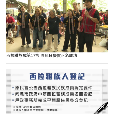
西拉雅族成第17族 原民日慶賀正名成功