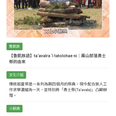
魯凱族
【魯凱族語】ta‘avalra ‘i tatolohae ni｜萬山部落勇士
祭的由來
文化介紹
傳統祖靈祭是一系列為期四個月的祭典，現今配合族人工
作求學濃縮為一天，並特別將「勇士祭(Ta‘avala)」凸顯辦
理。
小辭典