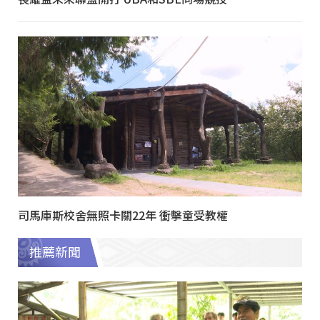
司馬庫斯校舍無照卡關22年 衝擊童受教權
推薦新聞