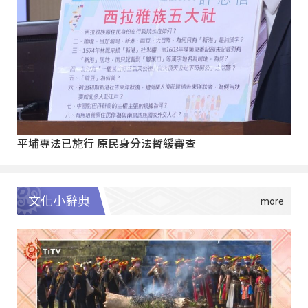
平埔專法已施行 原民身分法暫緩審查
文化小辭典