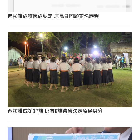
西拉雅族獲民族認定 原民日回顧正名歷程
西拉雅成第17族 仍有8族待獲法定原民身分