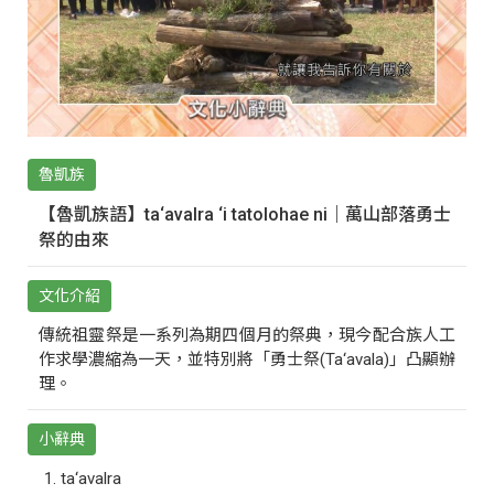
魯凱族
【魯凱族語】ta‘avalra ‘i tatolohae ni｜萬山部落勇士
祭的由來
文化介紹
傳統祖靈祭是一系列為期四個月的祭典，現今配合族人工
作求學濃縮為一天，並特別將「勇士祭(Ta‘avala)」凸顯辦
理。
小辭典
ta‘avalra