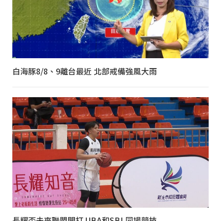
白海豚8/8、9離台最近 北部戒備強風大雨
長耀盃未來聯盟開打 UBA和SBL同場競技