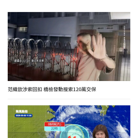
范織欽涉索回扣 橋檢發動搜索120萬交保