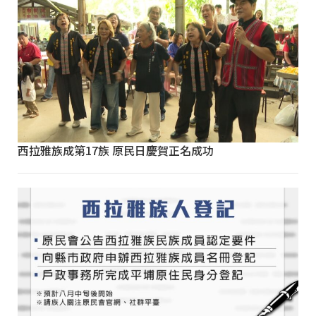
西拉雅族成第17族 原民日慶賀正名成功