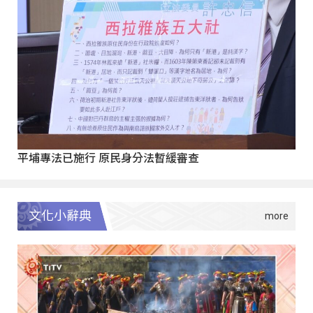
平埔專法已施行 原民身分法暫緩審查
文化小辭典