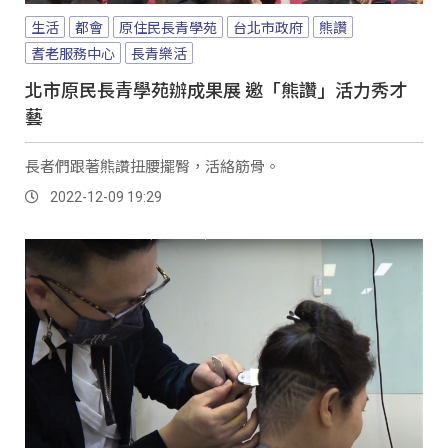
生活
都會
原住民長青學苑
台北市政府
熊讚
耆老服務中心
長青樂活
北市原民長青學苑辦成果展 邀「熊讚」活力秀才
藝
長者們跟著熊讚扭腰擺臀，活絡筋骨。
2022-12-09 19:29