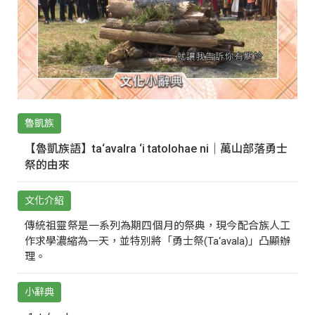
魯凱族
【魯凱族語】ta‘avalra ‘i tatolohae ni｜萬山部落勇士
祭的由來
文化介紹
傳統祖靈祭是一系列為期四個月的祭典，現今配合族人工
作求學濃縮為一天，並特別將「勇士祭(Ta‘avala)」凸顯辦
理。
小辭典