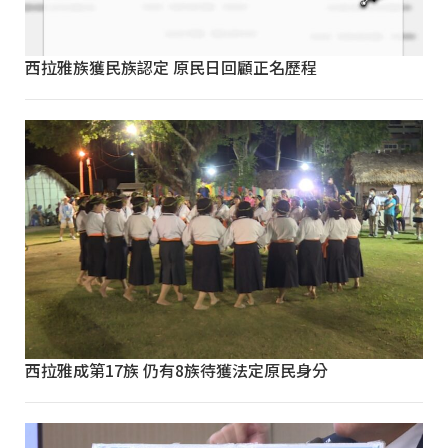
西拉雅族獲民族認定 原民日回顧正名歷程
西拉雅成第17族 仍有8族待獲法定原民身分