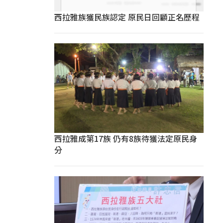
西拉雅族獲民族認定 原民日回顧正名歷程
西拉雅成第17族 仍有8族待獲法定原民身
分