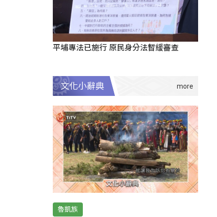
平埔專法已施行 原民身分法暫緩審查
文化小辭典
魯凱族