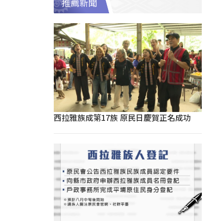
推薦新聞
西拉雅族成第17族 原民日慶賀正名成功