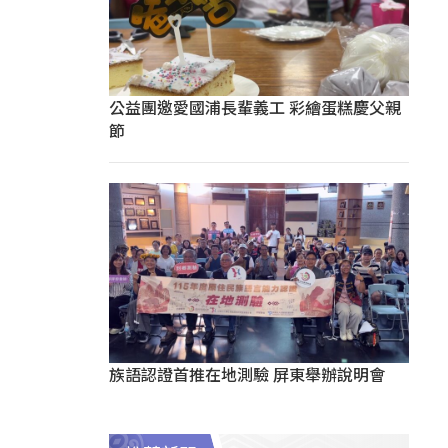
公益團邀愛國浦長輩義工 彩繪蛋糕慶父親
節
族語認證首推在地測驗 屏東舉辦說明會