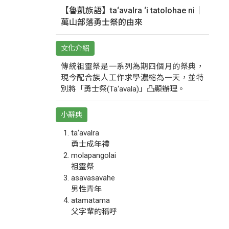
【魯凱族語】ta‘avalra ‘i tatolohae ni｜
萬山部落勇士祭的由來
文化介紹
傳統祖靈祭是一系列為期四個月的祭典，
現今配合族人工作求學濃縮為一天，並特
別將「勇士祭(Ta‘avala)」凸顯辦理。
小辭典
ta‘avalra
勇士成年禮
molapangolai
祖靈祭
asavasavahe
男性青年
atamatama
父字輩的稱呼