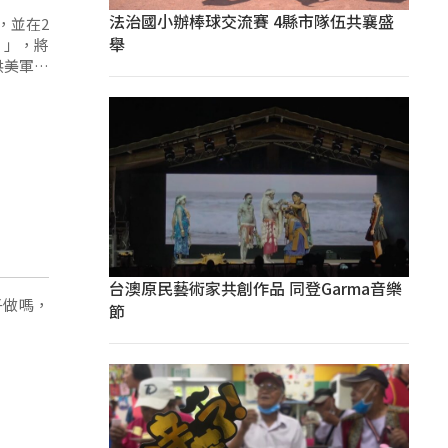
法治國小辦棒球交流賽 4縣市隊伍共襄盛
，並在2
舉
）」，將
供美軍使
。
台澳原民藝術家共創作品 同登Garma音樂
子做嗎，
節