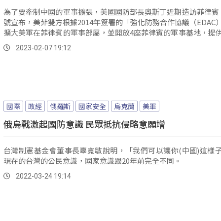
為了要牽制中國的軍事擴張，美國國防部長奧斯丁近期造訪菲律賓
號宣布，美菲雙方根據2014年簽署的「強化防務合作協議（EDAC
擴大美軍在菲律賓的軍事部屬，並開放4座菲律賓的軍事基地，提
用，地點可能包括最接近台灣的呂宋島，以及面相南海的巴拉望島
2023-02-07 19:12
國際
政經
俄羅斯
國家安全
烏克蘭
美軍
俄烏戰激起國防意識 民眾抵抗侵略意願增
台灣制憲基金會董事長辜寬敏說明，「我們可以讓你(中國)這樣
現在的台灣的公民意識，國家意識跟20年前完全不同。
2022-03-24 19:14