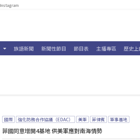
Instagram
族語新聞
新聞性節目
節目表
主播專區
歷史上
國際
強化防務合作協議（EDAC）
美軍
菲律賓
軍事基地
菲國同意增開4基地 供美軍應對南海情勢