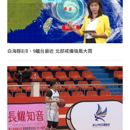
白海豚8/8、9離台最近 北部戒備強風大雨