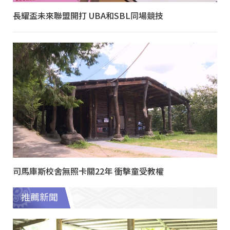
長耀盃未來聯盟開打 UBA和SBL同場競技
司馬庫斯校舍無照卡關22年 衝擊童受教權
推薦新聞