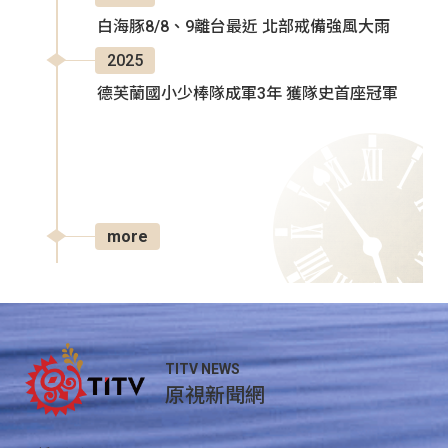
白海豚8/8、9離台最近 北部戒備強風大雨
2025
德芙蘭國小少棒隊成軍3年 獲隊史首座冠軍
more
TITV NEWS
原視新聞網