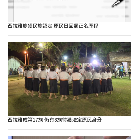
西拉雅族獲民族認定 原民日回顧正名歷程
西拉雅成第17族 仍有8族待獲法定原民身分