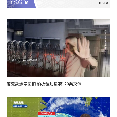
最新新聞
范織欽涉索回扣 橋檢發動搜索120萬交保