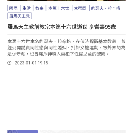
國際
生活
教宗
本篤十六世
梵蒂岡
約瑟夫．拉辛格
羅馬天主教
羅馬天主教前教宗本篤十六世逝世 享耆壽95歲
本篤十六世本名約瑟夫．拉辛格，在位時捍衛基本教義，曾
經公開譴責同性戀與同性婚姻、批評女權運動，被外界認為
是保守派，也曾痛斥神職人員犯下性侵兒童的醜聞。
2023-01-01 19:15