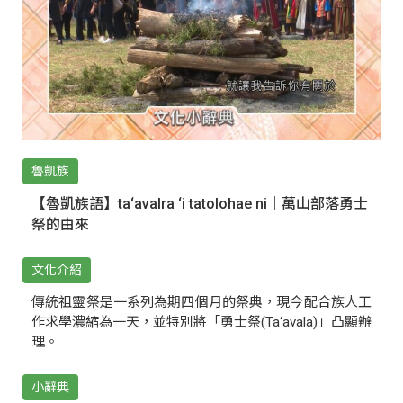
魯凱族
【魯凱族語】ta‘avalra ‘i tatolohae ni｜萬山部落勇士
祭的由來
文化介紹
傳統祖靈祭是一系列為期四個月的祭典，現今配合族人工
作求學濃縮為一天，並特別將「勇士祭(Ta‘avala)」凸顯辦
理。
小辭典