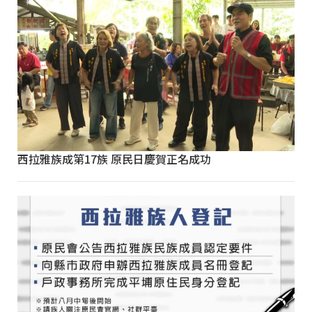
西拉雅族成第17族 原民日慶賀正名成功