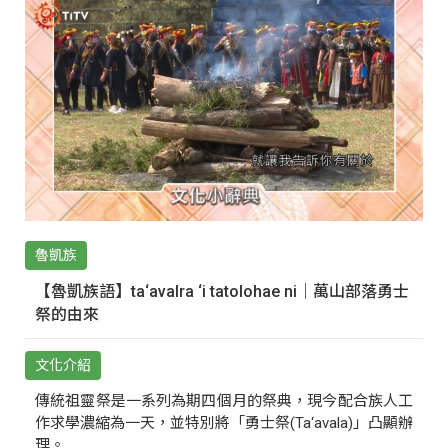
魯凱族
【魯凱族語】ta‘avalra ‘i tatolohae ni｜萬山部落勇士
祭的由來
文化介紹
傳統祖靈祭是一系列為期四個月的祭典，現今配合族人工
作求學濃縮為一天，並特別將「勇士祭(Ta‘avala)」凸顯辦
理。