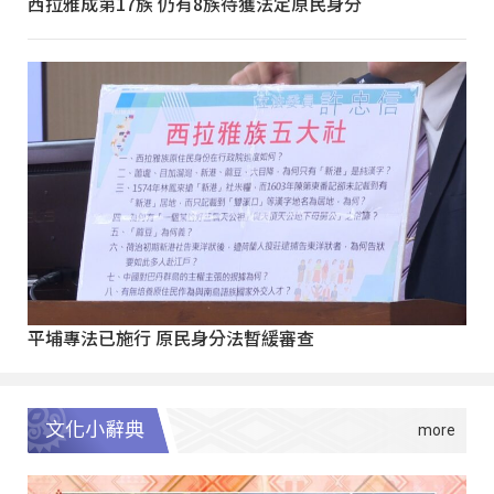
西拉雅成第17族 仍有8族待獲法定原民身分
平埔專法已施行 原民身分法暫緩審查
文化小辭典