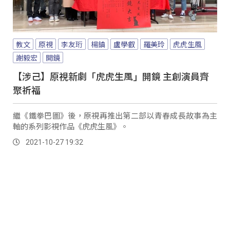
教文
原視
李友珩
楊鎮
盧學叡
羅美玲
虎虎生風
謝毅宏
開鏡
【涉己】原視新劇「虎虎生風」開鏡 主創演員齊
聚祈福
繼《鐵拳巴圖》後，原視再推出第二部以青春成長故事為主
軸的系列影視作品《虎虎生風》。
2021-10-27 19:32