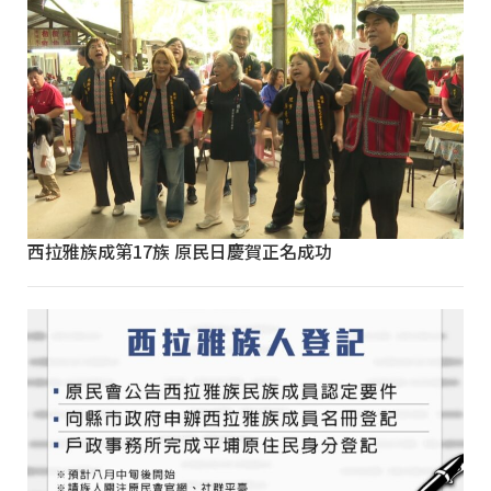
西拉雅族成第17族 原民日慶賀正名成功