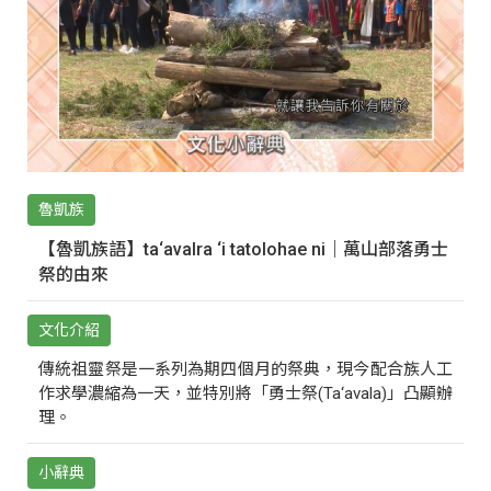
魯凱族
【魯凱族語】ta‘avalra ‘i tatolohae ni｜萬山部落勇士
祭的由來
文化介紹
傳統祖靈祭是一系列為期四個月的祭典，現今配合族人工
作求學濃縮為一天，並特別將「勇士祭(Ta‘avala)」凸顯辦
理。
小辭典