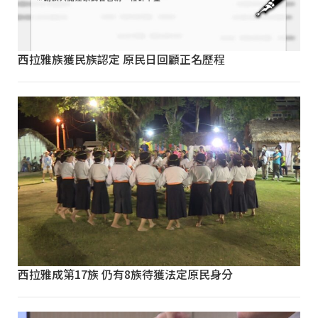
西拉雅族獲民族認定 原民日回顧正名歷程
西拉雅成第17族 仍有8族待獲法定原民身分