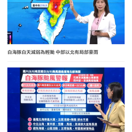
白海豚白天減弱為輕颱 中部以北有局部豪雨