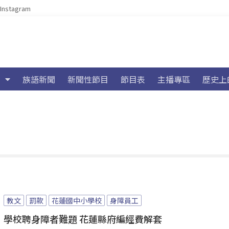
Instagram
族語新聞
新聞性節目
節目表
主播專區
歷史上
教文
罰款
花蓮國中小學校
身障員工
學校聘身障者難題 花蓮縣府編經費解套