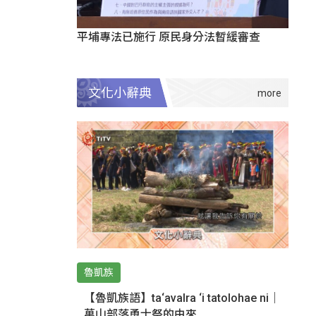
平埔專法已施行 原民身分法暫緩審查
文化小辭典
魯凱族
【魯凱族語】ta‘avalra ‘i tatolohae ni｜
萬山部落勇士祭的由來