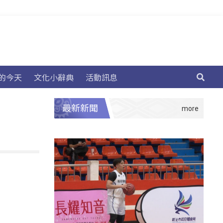
的今天
文化小辭典
活動訊息
最新新聞