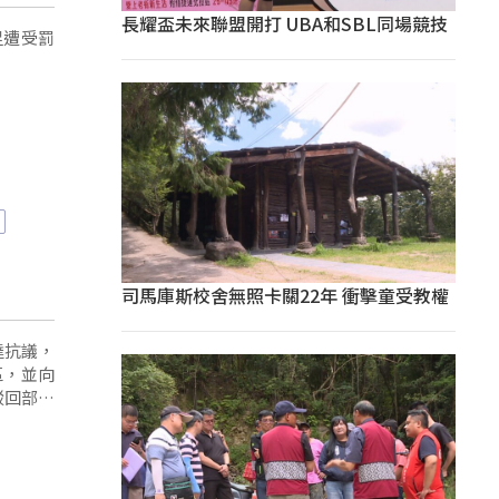
長耀盃未來聯盟開打 UBA和SBL同場競技
足遭受罰
司馬庫斯校舍無照卡關22年 衝擊童受教權
達抗議，
區，並向
駁回部落