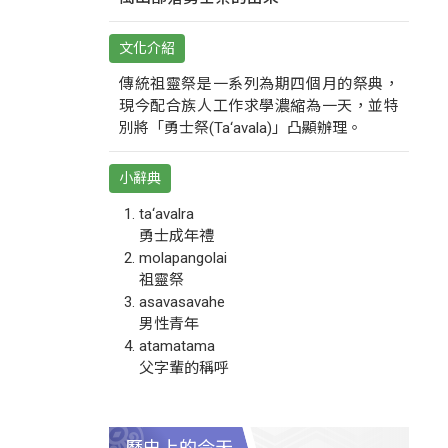
文化介紹
傳統祖靈祭是一系列為期四個月的祭典，
現今配合族人工作求學濃縮為一天，並特
別將「勇士祭(Ta‘avala)」凸顯辦理。
小辭典
ta‘avalra
勇士成年禮
molapangolai
祖靈祭
asavasavahe
男性青年
atamatama
父字輩的稱呼
歷史上的今天