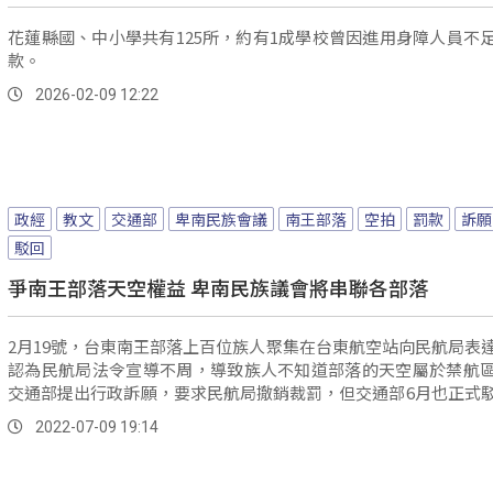
花蓮縣國、中小學共有125所，約有1成學校曾因進用身障人員不
款。
2026-02-09 12:22
政經
教文
交通部
卑南民族會議
南王部落
空拍
罰款
訴願
駁回
爭南王部落天空權益 卑南民族議會將串聯各部落
2月19號，台東南王部落上百位族人聚集在台東航空站向民航局表
認為民航局法令宣導不周，導致族人不知道部落的天空屬於禁航
交通部提出行政訴願，要求民航局撤銷裁罰，但交通部6月也正式
訴求。
2022-07-09 19:14