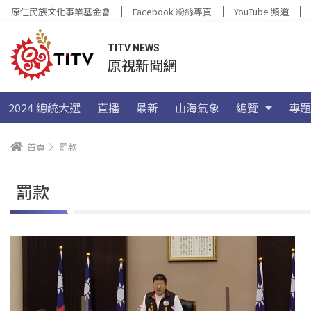
原住民族文化事業基金會
Facebook 粉絲專頁
YouTube 頻道
TITV NEWS
原視新聞網
2024 總統大選
直播
最新
山海氣象
總覽
專題
首頁
罰款
罰款