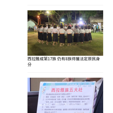
西拉雅成第17族 仍有8族待獲法定原民身
分