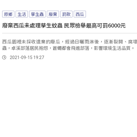
原鄉
生活
孳生蟲
廢棄
罰款
西瓜
廢棄西瓜未處理孳生蚊蟲 民眾檢舉最高可罰6000元
西瓜園裡未採收遺棄的廢瓜，經過日曬雨淋後，逐漸裂開、腐
蟲，卓溪部落居民抱怨，蒼蠅都會飛進部落，影響環境生活品質。
2021-09-15 19:27