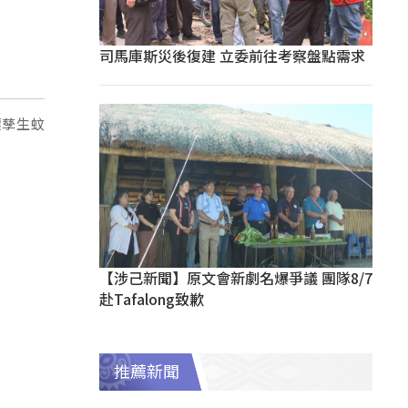
司馬庫斯災後復建 立委前往考察盤點需求
壞孳生蚊
【涉己新聞】原文會新劇名爆爭議 團隊8/7
赴Tafalong致歉
推薦新聞