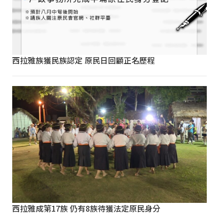
西拉雅族獲民族認定 原民日回顧正名歷程
西拉雅成第17族 仍有8族待獲法定原民身分