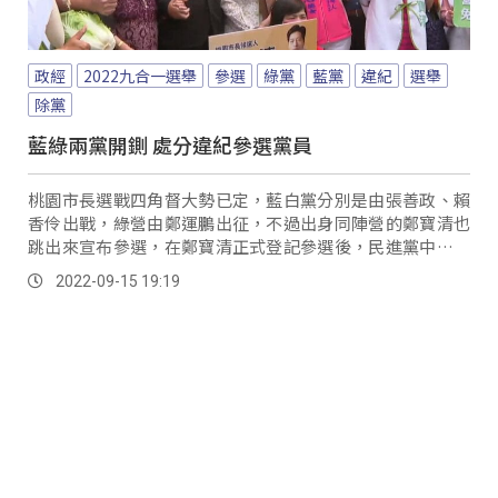
政經
2022九合一選舉
參選
綠黨
藍黨
違紀
選舉
除黨
藍綠兩黨開鍘 處分違紀參選黨員
桃園市長選戰四角督大勢已定，藍白黨分別是由張善政、賴
香伶出戰，綠營由鄭運鵬出征，不過出身同陣營的鄭寶清也
跳出來宣布參選，在鄭寶清正式登記參選後，民進黨中評會
在8號晚間，也發布新聞稿公布，因違紀參選遭到...。
2022-09-15 19:19