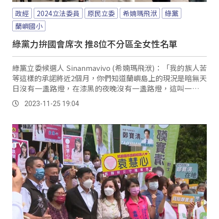
政經
2024立法委員
原民立委
希婻瑪飛洑
綠黨
蘭嶼國小
綠黨力拚國會席次 推8位不分區全女性名單
綠黨立委候選人 Sinanmavivo (希婻瑪飛洑)：「我的族人苦
等這樣的承諾將近2個月，你們知道蘭嶼島上的現況是暗無天
日沒有一盞路燈，在漆黑的夜晚沒有一盞路燈，這叫一個默
默承受40多年埋了10萬2...。
2023-11-25 19:04