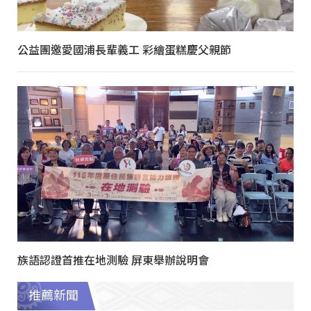
公益團邀愛國浦長輩義工 彩繪蛋糕慶父親節
族語認證首推在地測驗 屏東舉辦說明會
推薦新聞