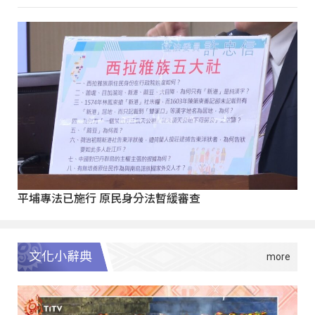
平埔專法已施行 原民身分法暫緩審查
文化小辭典