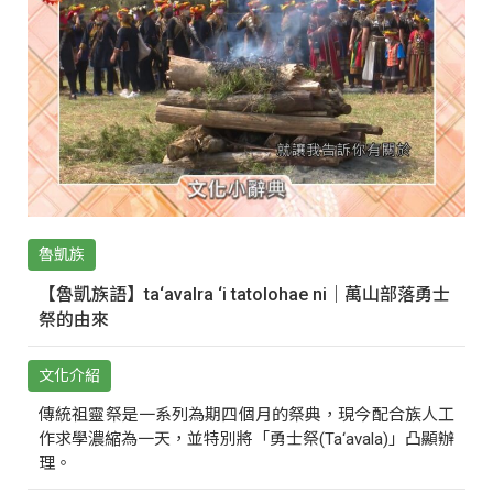
魯凱族
【魯凱族語】ta‘avalra ‘i tatolohae ni｜萬山部落勇士
祭的由來
文化介紹
傳統祖靈祭是一系列為期四個月的祭典，現今配合族人工
作求學濃縮為一天，並特別將「勇士祭(Ta‘avala)」凸顯辦
理。