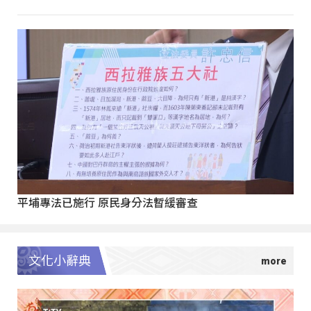
平埔專法已施行 原民身分法暫緩審查
文化小辭典