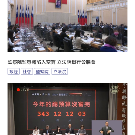
監察院監察權陷入空窗 立法院舉行公聽會
政經
社會
監察院
立法院