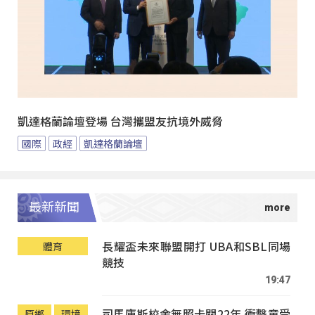
凱達格蘭論壇登場 台灣攜盟友抗境外威脅
國際
政經
凱達格蘭論壇
最新新聞
長耀盃未來聯盟開打 UBA和SBL同場
體育
競技
19:47
司馬庫斯校舍無照卡關22年 衝擊童受
原鄉
環境