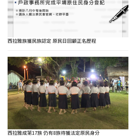
西拉雅族獲民族認定 原民日回顧正名歷程
西拉雅成第17族 仍有8族待獲法定原民身分