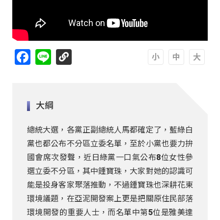
Facebook
Line
A
A
A
大綱
總統大選，各黨正副總統人馬都確定了，藍綠白
黨也都公布不分區立委名單，至於小黨也要力拚
國會席次發聲，近日綠黨一口氣公布8位女性參
選立委不分區，其中鍾寶珠，大家對她的認識可
能是投身客家聚落推動，不過鍾寶珠也深耕花東
環境議題，在亞泥開發案上更是把關原住民部落
環境開發的重要人士，而名單中第5位是雅美達