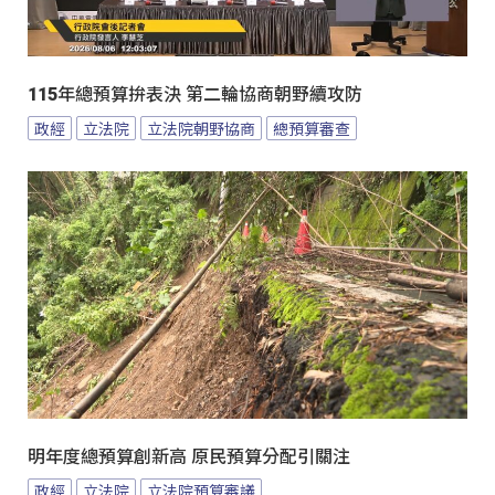
115年總預算拚表決 第二輪協商朝野續攻防
政經
立法院
立法院朝野協商
總預算審查
明年度總預算創新高 原民預算分配引關注
政經
立法院
立法院預算審議