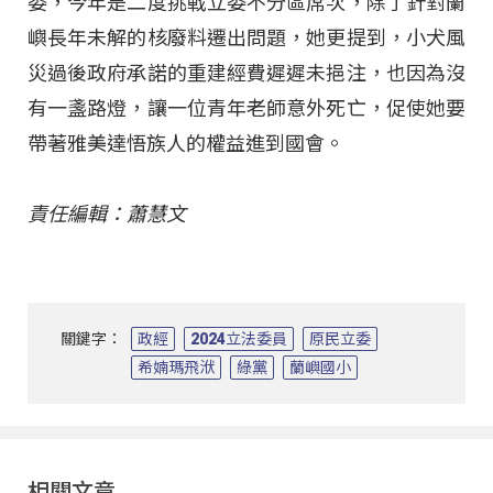
委，今年是二度挑戰立委不分區席次，除了針對蘭
嶼長年未解的核廢料遷出問題，她更提到，小犬風
災過後政府承諾的重建經費遲遲未挹注，也因為沒
有一盞路燈，讓一位青年老師意外死亡，促使她要
帶著雅美達悟族人的權益進到國會。
責任編輯：蕭慧文
關鍵字：
政經
2024立法委員
原民立委
希婻瑪飛洑
綠黨
蘭嶼國小
相關文章