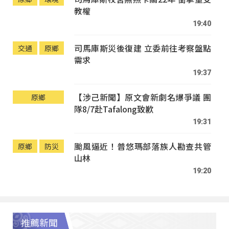
教權
19:40
司馬庫斯災後復建 立委前往考察盤點
交通
原鄉
需求
19:37
【涉己新聞】原文會新劇名爆爭議 團
原鄉
隊8/7赴Tafalong致歉
19:31
颱風逼近！普悠瑪部落族人勘查共管
原鄉
防災
山林
19:20
推薦新聞