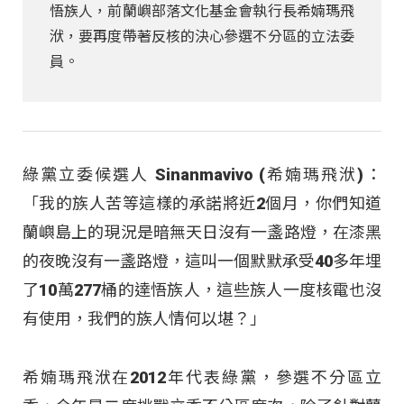
悟族人，前蘭嶼部落文化基金會執行長希婻瑪飛
洑，要再度帶著反核的決心參選不分區的立法委
員。
綠黨立委候選人 Sinanmavivo (希婻瑪飛洑)：
「我的族人苦等這樣的承諾將近2個月，你們知道
蘭嶼島上的現況是暗無天日沒有一盞路燈，在漆黑
的夜晚沒有一盞路燈，這叫一個默默承受40多年埋
了10萬277桶的達悟族人，這些族人一度核電也沒
有使用，我們的族人情何以堪？」
希婻瑪飛洑在2012年代表綠黨，參選不分區立