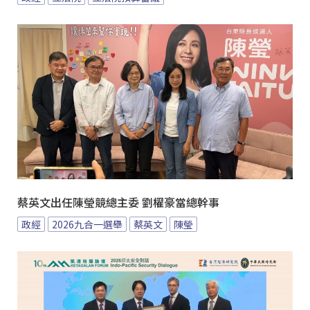
蔡英文出任陳瑩競總主委 劉櫂豪當總幹事
政經
2026九合一選舉
蔡英文
陳瑩