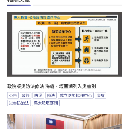
政院版災防法修法 海嘯、堰塞湖列入災害別
公告
政經
防災
修法
成立防災協作中心
海嘯
災害防治法
馬太鞍堰塞湖