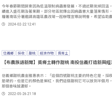
今年春節期間屏東因為低溫限制病蟲害發展，不過近期氣候回溫
續進入盛花期及著果期，部分地區就傳出因病蟲害大量落果情形
糧署南區分署邀請高雄區農改場一起辦理宣導說明會，希望協助
區管理的補強，將類似災損降到最低。
2024-02-22 12:41
信義鄉
採收
甜桃
經濟作物
貧脊土
【布農族語新聞】貧瘠土轉作甜桃 南投信義打造新興經
信義鄉甜桃農金雅惠表示：「這個四號甜桃主要的特色它是，採
是硬的，但是它的顏色是鮮紅，我們這個甜桃它可以放到半個月
那個香味越濃郁。
2022-05-26 21:18