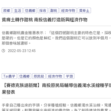
原鄉
生活
信義鄉
採收
甜桃
經濟作物
貧脊土
貧瘠土轉作甜桃 南投信義打造新興經濟作物
信義鄉甜桃農金雅惠表示：「這個四號甜桃主要的特色它是，採
是硬的，但是它的顏色是鮮紅，我們這個甜桃它可以放到半個月
那個香味越濃郁。
2022-05-23 12:45
Tai農芋
信義鄉
原民局
經濟作物
芋頭
【賽德克族語新聞】南投原民局輔導信義濁水溪線種芋頭
果發表
手拿自己種出來的芋頭，分享種植經驗，信義鄉濁水溪沿線，常
等天候因素，較難發展出高經濟的農作物，為了創造適地性農業