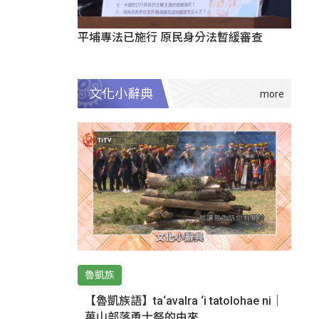
平埔專法已施行 原民身分法暫緩審查
文化小辭典
魯凱族
【魯凱族語】ta‘avalra ‘i tatolohae ni｜
萬山部落勇士祭的由來