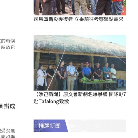
司馬庫斯災後復建 立委前往考察盤點需求
收的時候
，越放它
【涉己新聞】原文會新劇名爆爭議 團隊8/7
赴Tafalong致歉
 辦成
推薦新聞
遭受焚風
，南投縣