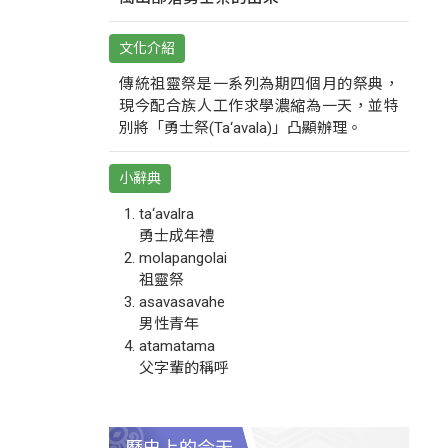
文化介紹
傳統祖靈祭是一系列為期四個月的祭典，
現今配合族人工作求學濃縮為一天，並特
別將「勇士祭(Ta‘avala)」凸顯辦理。
小辭典
ta‘avalra
勇士成年禮
molapangolai
祖靈祭
asavasavahe
男性青年
atamatama
父字輩的稱呼
歷史上的今天