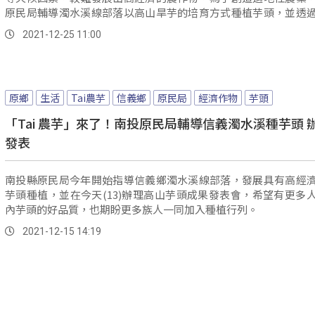
原民局輔導濁水溪線部落以高山旱芋的培育方式種植芋頭，並透
的專業指...。
2021-12-25 11:00
原鄉
生活
Tai農芋
信義鄉
原民局
經濟作物
芋頭
「Tai 農芋」來了！南投原民局輔導信義濁水溪種芋頭 
發表
南投縣原民局今年開始指導信義鄉濁水溪線部落，發展具有高經
芋頭種植，並在今天(13)辦理高山芋頭成果發表會，希望有更多
內芋頭的好品質，也期盼更多族人一同加入種植行列。
2021-12-15 14:19