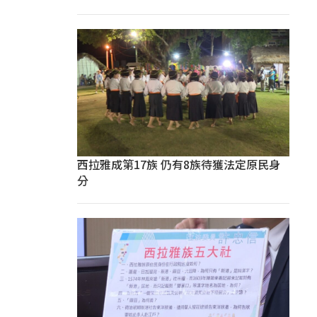
西拉雅成第17族 仍有8族待獲法定原民身
分