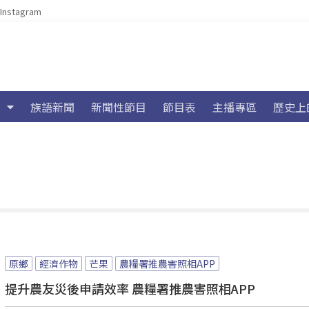
Instagram
族語新聞
新聞性節目
節目表
主播專區
歷史上
原鄉
經濟作物
芒果
農糧署推農害照相APP
提升農友災後申請效率 農糧署推農害照相APP