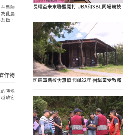
長耀盃未來聯盟開打 UBA和SBL同場競技
，芒果陸
，為此農
農友做田
濟作物
司馬庫斯校舍無照卡關22年 衝擊童受教權
收的時候
，越放它