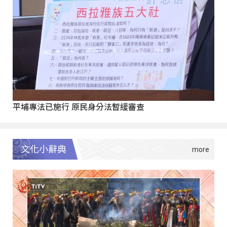
平埔專法已施行 原民身分法暫緩審查
文化小辭典