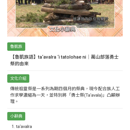
魯凱族
【魯凱族語】ta‘avalra ‘i tatolohae ni｜萬山部落勇士
祭的由來
文化介紹
傳統祖靈祭是一系列為期四個月的祭典，現今配合族人工
作求學濃縮為一天，並特別將「勇士祭(Ta‘avala)」凸顯辦
理。
小辭典
ta‘avalra