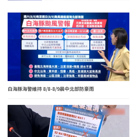
白海豚海警維持 8/8-8/9晨中北部防豪雨