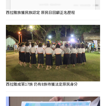
西拉雅族獲民族認定 原民日回顧正名歷程
西拉雅成第17族 仍有8族待獲法定原民身分