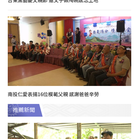
台東窯藝慶父親節 邀父子做陶碗感念土地
南投仁愛表揚16位模範父親 感謝爸爸辛勞
推薦新聞