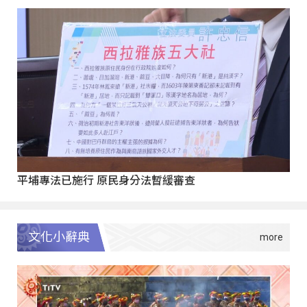
平埔專法已施行 原民身分法暫緩審查
文化小辭典