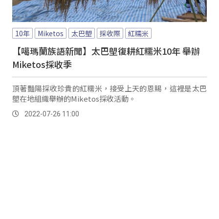
10年
Miketos
太巴塱
採收際
紅糯米
【噶瑪蘭族語新聞】太巴塱復耕紅糯米10年 舉辦
Miketos採收季
頂著豔陽採收珍貴的紅糯米，接受上天的恩賜，這裡是太巴
塱在地組織舉辦的Miketos採收活動。
2022-07-26 11:00