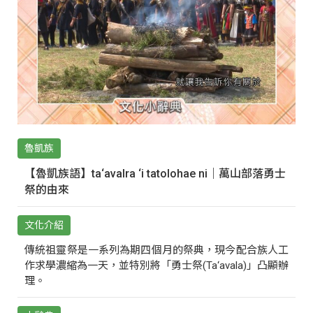
魯凱族
【魯凱族語】ta‘avalra ‘i tatolohae ni｜萬山部落勇士
祭的由來
文化介紹
傳統祖靈祭是一系列為期四個月的祭典，現今配合族人工
作求學濃縮為一天，並特別將「勇士祭(Ta‘avala)」凸顯辦
理。