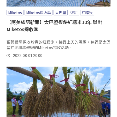
Miketos
Miketos採收季
太巴塱
復耕
紅糯米
【阿美族語新聞】太巴塱復耕紅糯米10年 舉辦
Miketos採收季
頂著豔陽採收珍貴的紅糯米，接受上天的恩賜，這裡是太巴
塱在地組織舉辦的Miketos採收活動。
2022-08-01 20:00