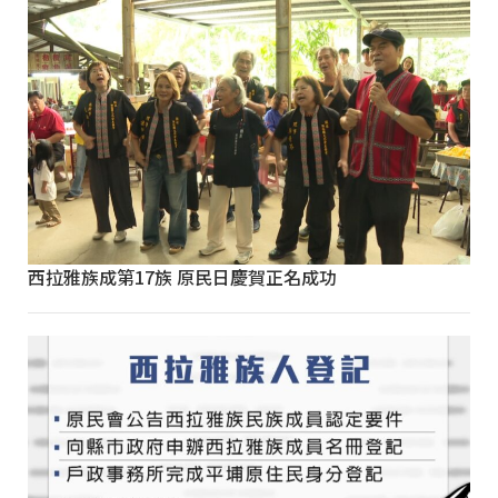
西拉雅族成第17族 原民日慶賀正名成功