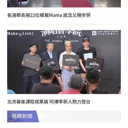
長濱鄉表揚22位模範Mama 感念父親辛勞
北流幕後課程成果展 阿爆率新人熱力登台
推薦新聞