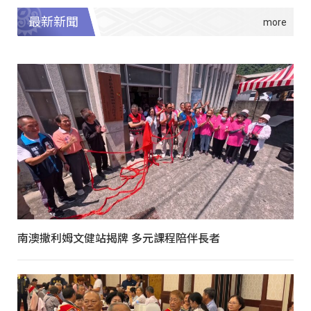
最新新聞
南澳撒利姆文健站揭牌 多元課程陪伴長者