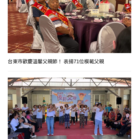
台東市歡慶溫馨父親節！ 表揚71位模範父親