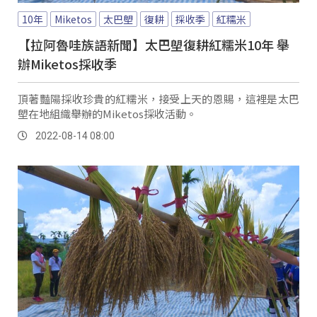
10年
Miketos
太巴塱
復耕
採收季
紅糯米
【拉阿魯哇族語新聞】太巴塱復耕紅糯米10年 舉
辦Miketos採收季
頂著豔陽採收珍貴的紅糯米，接受上天的恩賜，這裡是太巴
塱在地組織舉辦的Miketos採收活動。
2022-08-14 08:00