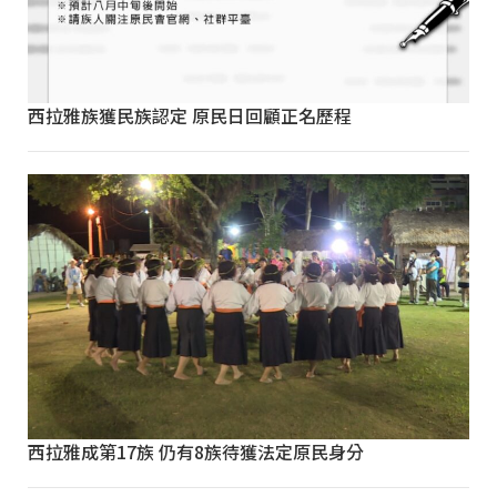
西拉雅族獲民族認定 原民日回顧正名歷程
西拉雅成第17族 仍有8族待獲法定原民身分