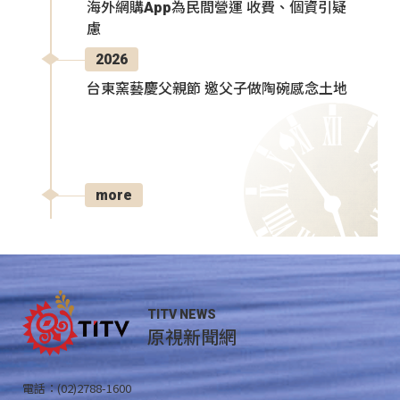
海外網購App為民間營運 收費、個資引疑
慮
2026
台東窯藝慶父親節 邀父子做陶碗感念土地
more
TITV NEWS
原視新聞網
電話：(02)2788-1600