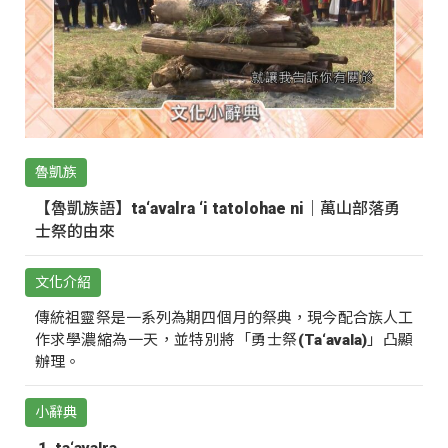
魯凱族
【魯凱族語】ta‘avalra ‘i tatolohae ni｜萬山部落勇
士祭的由來
文化介紹
傳統祖靈祭是一系列為期四個月的祭典，現今配合族人工
作求學濃縮為一天，並特別將「勇士祭(Ta‘avala)」凸顯
辦理。
小辭典