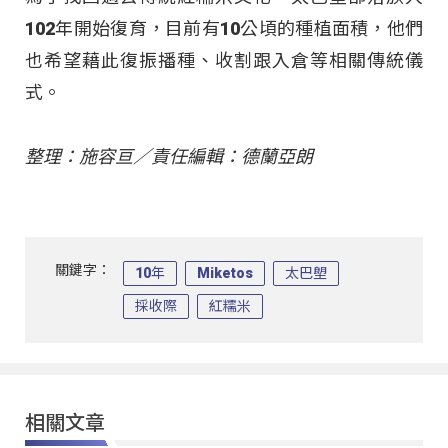
102年開始復育，目前有10公頃的種植面積，他們
也希望藉此復振播種、收割跟入倉等相關傳統儀
式。
整理：施容亘／責任編輯：德蘭亞朗
關鍵字：
10年
Miketos
太巴塱
採收際
紅糯米
相關文章