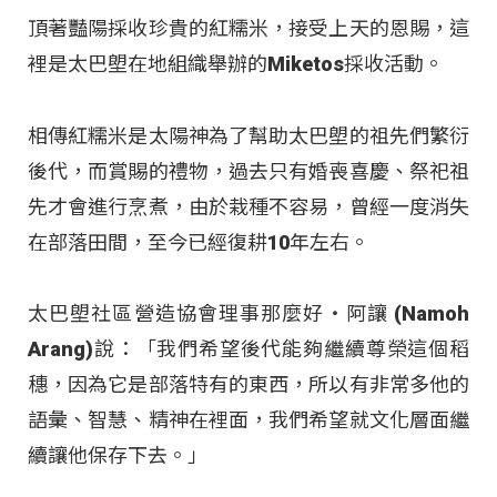
頂著豔陽採收珍貴的紅糯米，接受上天的恩賜，這
裡是太巴塱在地組織舉辦的Miketos採收活動。
相傳紅糯米是太陽神為了幫助太巴塱的祖先們繁衍
後代，而賞賜的禮物，過去只有婚喪喜慶、祭祀祖
先才會進行烹煮，由於栽種不容易，曾經一度消失
在部落田間，至今已經復耕10年左右。
太巴塱社區營造協會理事那麼好‧阿讓 (Namoh
Arang)說：「我們希望後代能夠繼續尊榮這個稻
穗，因為它是部落特有的東西，所以有非常多他的
語彙、智慧、精神在裡面，我們希望就文化層面繼
續讓他保存下去。」