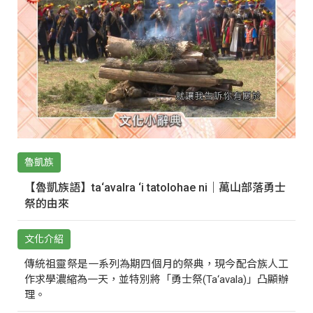
魯凱族
【魯凱族語】ta‘avalra ‘i tatolohae ni｜萬山部落勇士
祭的由來
文化介紹
傳統祖靈祭是一系列為期四個月的祭典，現今配合族人工
作求學濃縮為一天，並特別將「勇士祭(Ta‘avala)」凸顯辦
理。