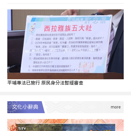
平埔專法已施行 原民身分法暫緩審查
文化小辭典