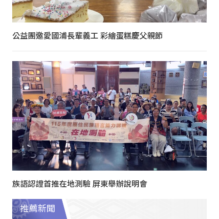
公益團邀愛國浦長輩義工 彩繪蛋糕慶父親節
族語認證首推在地測驗 屏東舉辦說明會
推薦新聞