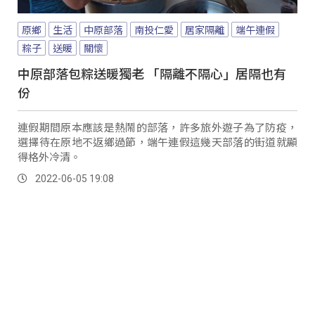
原鄉
生活
中原部落
南投仁愛
居家隔離
端午連假
粽子
送暖
關懷
中原部落包粽送暖獨老 「隔離不隔心」居隔也有
份
連假期間原本應該是熱鬧的部落，許多旅外遊子為了防疫，
選擇待在原地不返鄉過節，端午連假這幾天部落的街道就顯
得格外冷清。
2022-06-05 19:08