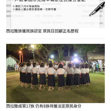
西拉雅族獲民族認定 原民日回顧正名歷程
西拉雅成第17族 仍有8族待獲法定原民身分