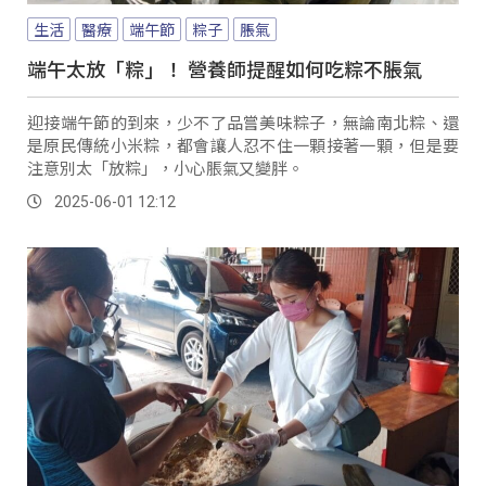
生活
醫療
端午節
粽子
脹氣
端午太放「粽」！ 營養師提醒如何吃粽不脹氣
迎接端午節的到來，少不了品嘗美味粽子，無論南北粽、還
是原民傳統小米粽，都會讓人忍不住一顆接著一顆，但是要
注意別太「放粽」，小心脹氣又變胖。
2025-06-01 12:12