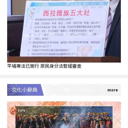
平埔專法已施行 原民身分法暫緩審查
文化小辭典