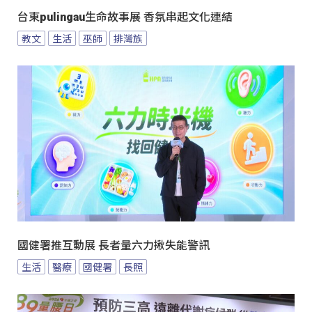
台東pulingau生命故事展 香氛串起文化連結
教文
生活
巫師
排灣族
國健署推互動展 長者量六力揪失能警訊
生活
醫療
國健署
長照