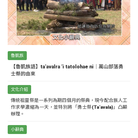
魯凱族
【魯凱族語】ta‘avalra ‘i tatolohae ni｜萬山部落勇
士祭的由來
文化介紹
傳統祖靈祭是一系列為期四個月的祭典，現今配合族人工
作求學濃縮為一天，並特別將「勇士祭(Ta‘avala)」凸顯
辦理。
小辭典