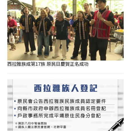
西拉雅族成第17族 原民日慶賀正名成功