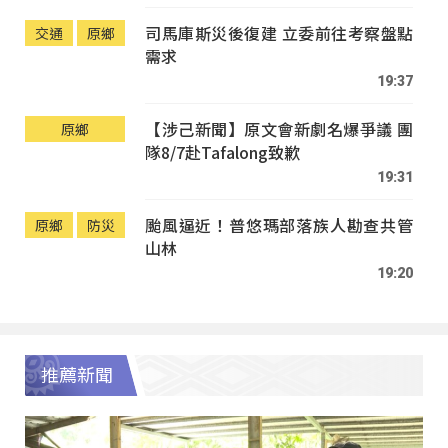
司馬庫斯災後復建 立委前往考察盤點
交通
原鄉
需求
19:37
【涉己新聞】原文會新劇名爆爭議 團
原鄉
隊8/7赴Tafalong致歉
19:31
颱風逼近！普悠瑪部落族人勘查共管
原鄉
防災
山林
19:20
推薦新聞