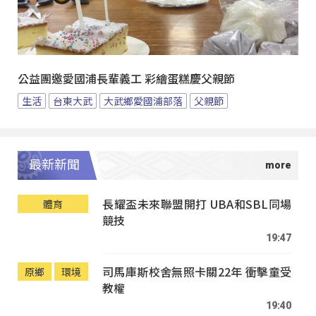
公益團邀愛國浦長輩義工 彩繪蛋糕慶父親節
生活
台東大武
大武鄉愛國浦部落
父親節
最新新聞
長耀盃未來聯盟開打 UBA和SBL同場
體育
競技
19:47
司馬庫斯校舍無照卡關22年 衝擊童受
原鄉
環境
教權
19:40