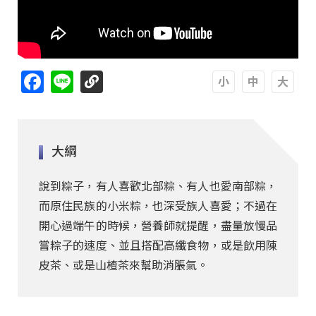
Facebook
Line
A
A
A
大綱
說到粽子，有人喜歡北部粽、有人也愛南部粽，
而原住民族的小米粽，也深受族人喜愛；不過在
開心過端午的時候，營養師就提醒，盡量放慢品
嘗粽子的速度、並且搭配高纖食物，或是飲用陳
皮茶、或是山楂茶來幫助消脹氣。