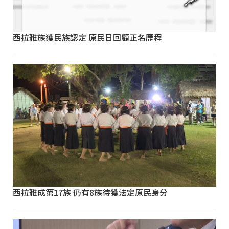
西拉雅族獲民族認定 原民日回顧正名歷程
西拉雅成第17族 仍有8族待獲法定原民身分