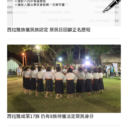
西拉雅族獲民族認定 原民日回顧正名歷程
西拉雅成第17族 仍有8族待獲法定原民身分