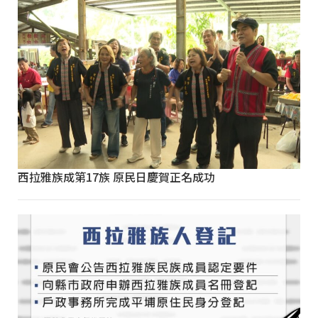
西拉雅族成第17族 原民日慶賀正名成功