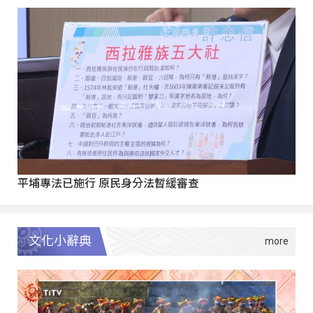
平埔專法已施行 原民身分法暫緩審查
文化小辭典