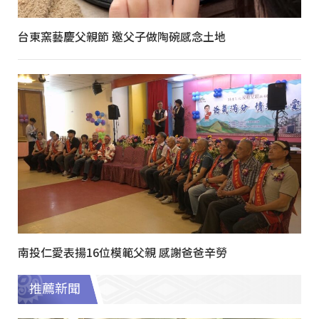
台東窯藝慶父親節 邀父子做陶碗感念土地
南投仁愛表揚16位模範父親 感謝爸爸辛勞
推薦新聞