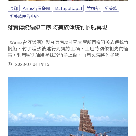
原鄉
Amis旮亙樂團
Matapaltapal
竹帆船
阿美族
阿美族民俗中心
落實傳統編綁工序 阿美族傳統竹帆船再現
《Amis旮亙樂團》與台東南島社區大學所再造阿美族傳統竹
帆船，竹子埋沙後進行到燒竹工項，工班特別依祖先的智
慧，利用鯊魚油脂塗抺於竹子上後，再用火燒將竹子彎曲或
弄直。
2023-07-04 19:15