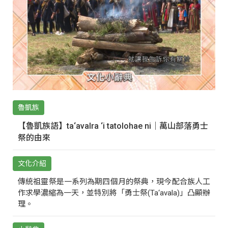
魯凱族
【魯凱族語】ta‘avalra ‘i tatolohae ni｜萬山部落勇士
祭的由來
文化介紹
傳統祖靈祭是一系列為期四個月的祭典，現今配合族人工
作求學濃縮為一天，並特別將「勇士祭(Ta‘avala)」凸顯辦
理。