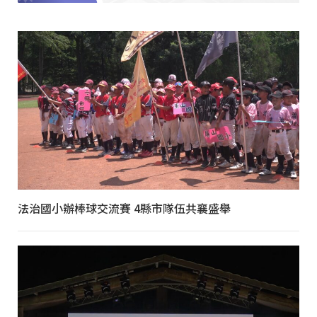
法治國小辦棒球交流賽 4縣市隊伍共襄盛舉