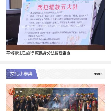
平埔專法已施行 原民身分法暫緩審查
文化小辭典