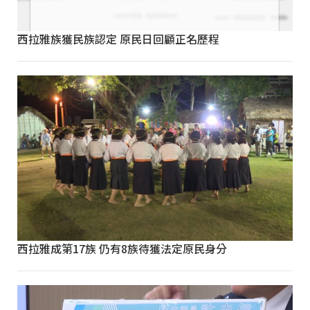
西拉雅族獲民族認定 原民日回顧正名歷程
西拉雅成第17族 仍有8族待獲法定原民身分