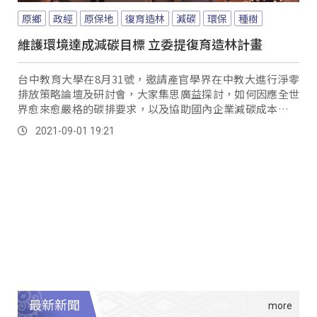
原鄉
政經
原保地
復育造林
減碳
環保
種樹
維護環境達成減碳目標 立委提復育造林計畫
台中教育大學在8月31號，邀請產官學界在中教大進行淨零
排放策略論壇及研討會，大家集思廣益探討，如何因應全世
界愈來愈嚴格的碳排要求，以及協助國內企業減碳成本，與
會的立法委員孔文吉就提出「原鄉原生樹種復育造林計
2021-09-01 19:21
畫」，而這樣的倡議也獲得在場各界人士的支持。
最新新聞