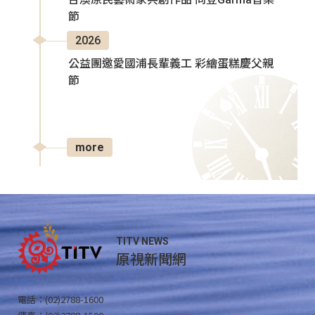
節
2026
公益團邀愛國浦長輩義工 彩繪蛋糕慶父親
節
more
TITV NEWS
原視新聞網
電話：(02)2788-1600