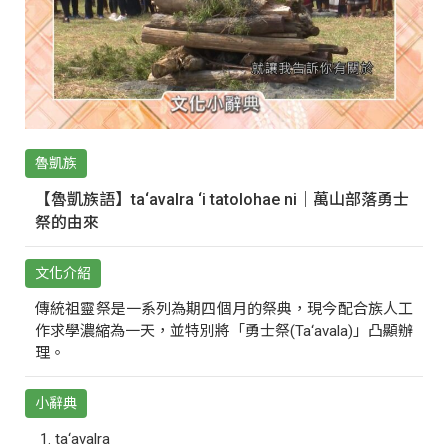
魯凱族
【魯凱族語】ta‘avalra ‘i tatolohae ni｜萬山部落勇士
祭的由來
文化介紹
傳統祖靈祭是一系列為期四個月的祭典，現今配合族人工
作求學濃縮為一天，並特別將「勇士祭(Ta‘avala)」凸顯辦
理。
小辭典
ta‘avalra