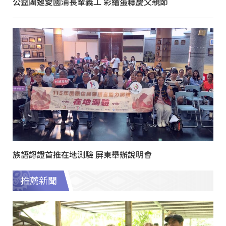
公益團邀愛國浦長輩義工 彩繪蛋糕慶父親節
族語認證首推在地測驗 屏東舉辦說明會
推薦新聞