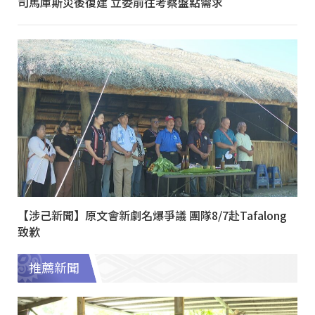
司馬庫斯災後復建 立委前往考察盤點需求
【涉己新聞】原文會新劇名爆爭議 團隊8/7赴Tafalong
致歉
推薦新聞