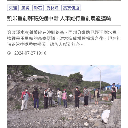
交通
風災
砂石
秀林鄉
高寮便道
凱米重創蘇花交通中斷 人車難行重創農產運輸
滾滾溪水夾雜著砂石沖刷路基，而部分道路已經沉到水裡，
這裡是玉里鎮的高寮便道，洪水造成橋體損壞之後，現在無
法正常往返秀姑巒溪，讓族人感到無奈。
2024-07-27 19:16