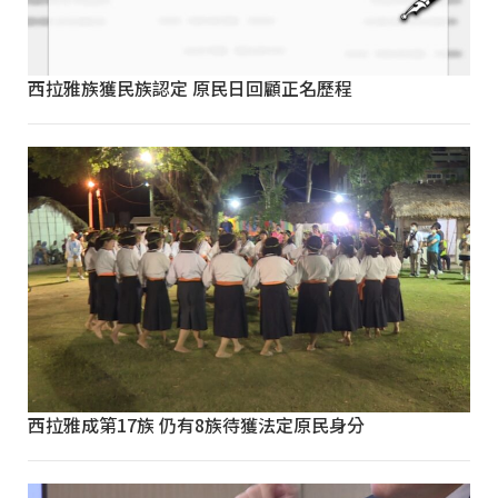
西拉雅族獲民族認定 原民日回顧正名歷程
西拉雅成第17族 仍有8族待獲法定原民身分