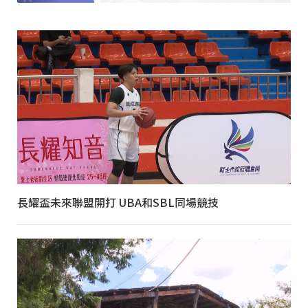
長耀盃未來聯盟開打 UBA和SBL同場競技