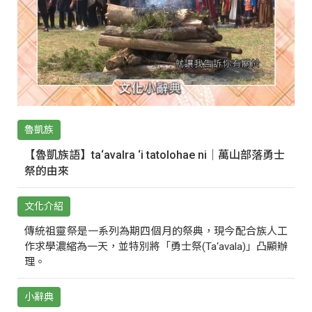
魯凱族
【魯凱族語】ta‘avalra ‘i tatolohae ni｜萬山部落勇士
祭的由來
文化介紹
傳統祖靈祭是一系列為期四個月的祭典，現今配合族人工
作求學濃縮為一天，並特別將「勇士祭(Ta‘avala)」凸顯辦
理。
小辭典