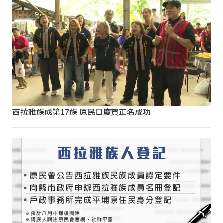
西拉雅族成第17族 原民日慶賀正名成功