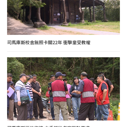
司馬庫斯校舍無照卡關22年 衝擊童受教權