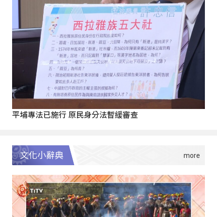
平埔專法已施行 原民身分法暫緩審查
文化小辭典