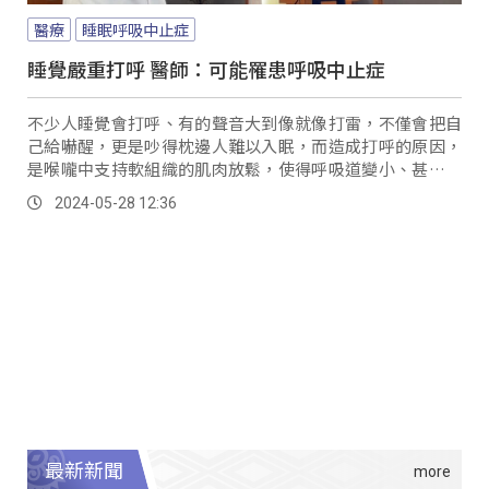
醫療
睡眠呼吸中止症
睡覺嚴重打呼 醫師：可能罹患呼吸中止症
不少人睡覺會打呼、有的聲音大到像就像打雷，不僅會把自
己給嚇醒，更是吵得枕邊人難以入眠，而造成打呼的原因，
是喉嚨中支持軟組織的肌肉放鬆，使得呼吸道變小、甚至關
閉，造成呼吸困難，身體自然會增加喘氣進而發出聲音；醫
2024-05-28 12:36
師表示睡覺打呼，很可能是合併程度不等的「睡眠呼吸中止
症」，嚴重恐會導致中風等心血管疾病。
最新新聞