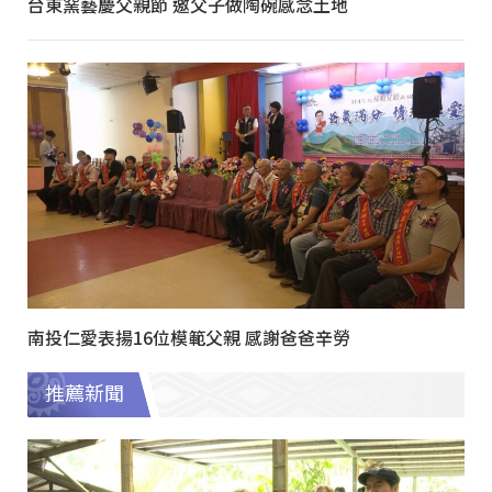
台東窯藝慶父親節 邀父子做陶碗感念土地
南投仁愛表揚16位模範父親 感謝爸爸辛勞
推薦新聞