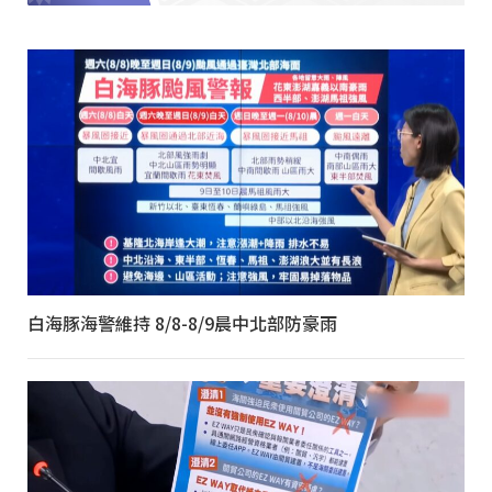
白海豚海警維持 8/8-8/9晨中北部防豪雨