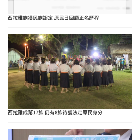
西拉雅族獲民族認定 原民日回顧正名歷程
西拉雅成第17族 仍有8族待獲法定原民身分