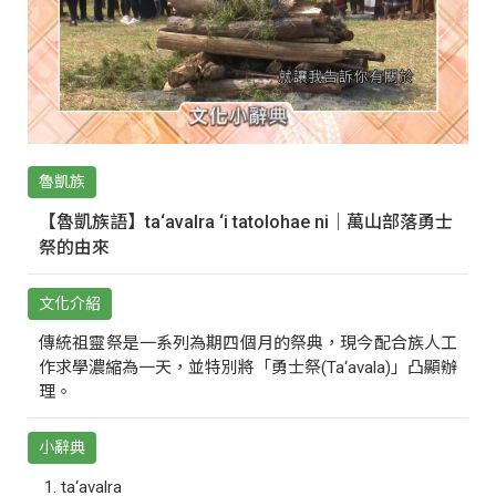
魯凱族
【魯凱族語】ta‘avalra ‘i tatolohae ni｜萬山部落勇士
祭的由來
文化介紹
傳統祖靈祭是一系列為期四個月的祭典，現今配合族人工
作求學濃縮為一天，並特別將「勇士祭(Ta‘avala)」凸顯辦
理。
小辭典
ta‘avalra