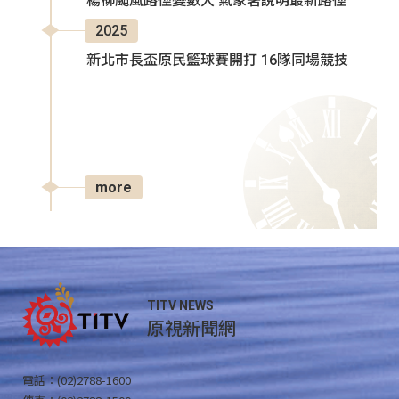
楊柳颱風路徑變數大 氣象署說明最新路徑
2025
新北市長盃原民籃球賽開打 16隊同場競技
more
TITV NEWS
原視新聞網
電話：(02)2788-1600