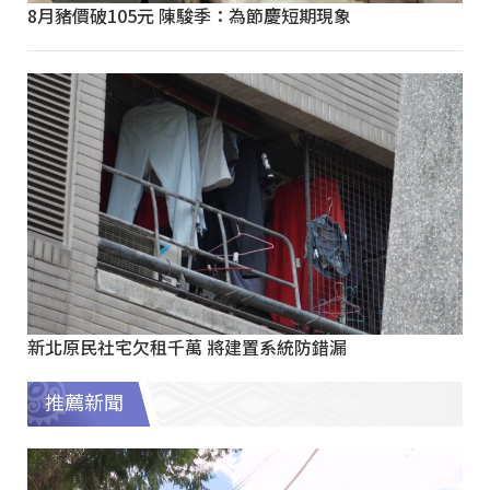
8月豬價破105元 陳駿季：為節慶短期現象
新北原民社宅欠租千萬 將建置系統防錯漏
推薦新聞