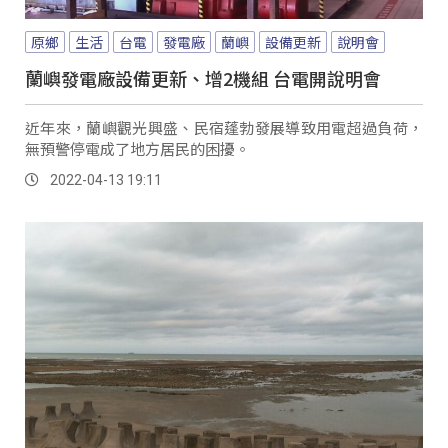
原鄉
生活
台電
發電廠
蘭嶼
設備更新
說明會
蘭嶼發電廠設備更新、增2機組 台電開說明會
近年來，蘭嶼觀光興盛、民宿蓬勃發展導致用電超過負荷，
無預警停電成了地方居民的困擾。
2022-04-13 19:11