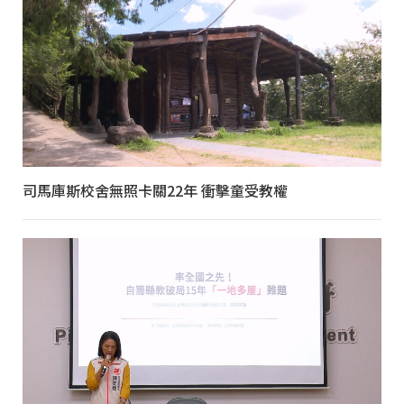
司馬庫斯校舍無照卡關22年 衝擊童受教權