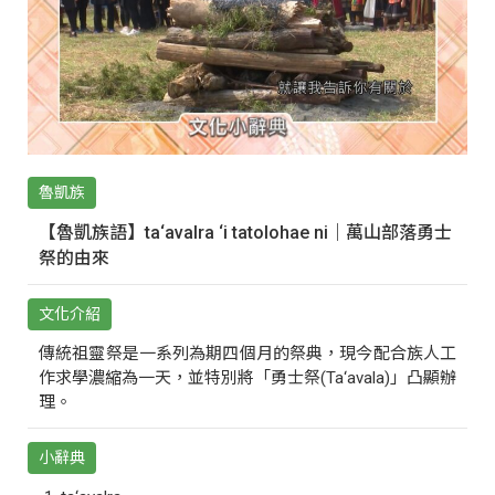
魯凱族
【魯凱族語】ta‘avalra ‘i tatolohae ni｜萬山部落勇士
祭的由來
文化介紹
傳統祖靈祭是一系列為期四個月的祭典，現今配合族人工
作求學濃縮為一天，並特別將「勇士祭(Ta‘avala)」凸顯辦
理。
小辭典