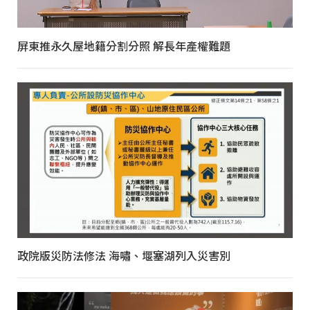
屏東推永久屋地籍分割分照 解長年產權難題
政院版災防法修法 海嘯、堰塞湖列入災害別