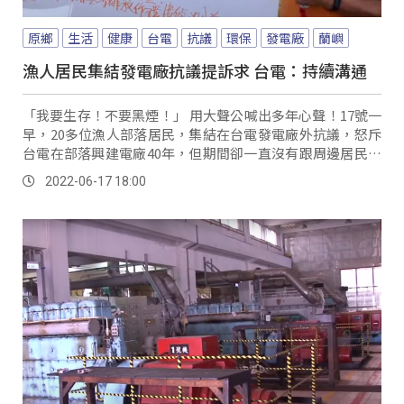
原鄉
生活
健康
台電
抗議
環保
發電廠
蘭嶼
漁人居民集結發電廠抗議提訴求 台電：持續溝通
「我要生存！不要黑煙！」 用大聲公喊出多年心聲！17號一
早，20多位漁人部落居民，集結在台電發電廠外抗議，怒斥
台電在部落興建電廠40年，但期間卻一直沒有跟周邊居民協
商。
2022-06-17 18:00