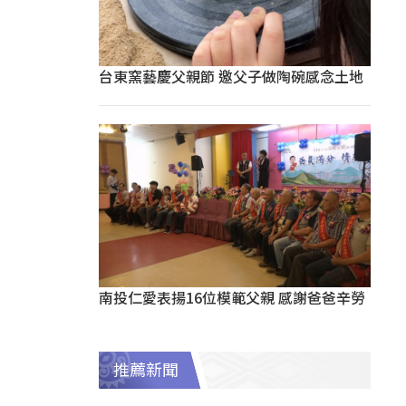
台東窯藝慶父親節 邀父子做陶碗感念土地
南投仁愛表揚16位模範父親 感謝爸爸辛勞
推薦新聞