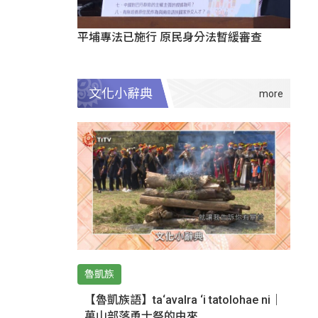
平埔專法已施行 原民身分法暫緩審查
文化小辭典
魯凱族
【魯凱族語】ta‘avalra ‘i tatolohae ni｜
萬山部落勇士祭的由來