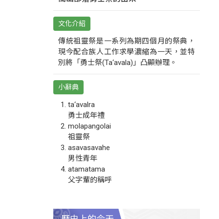
文化介紹
傳統祖靈祭是一系列為期四個月的祭典，
現今配合族人工作求學濃縮為一天，並特
別將「勇士祭(Ta‘avala)」凸顯辦理。
小辭典
ta‘avalra
勇士成年禮
molapangolai
祖靈祭
asavasavahe
男性青年
atamatama
父字輩的稱呼
歷史上的今天