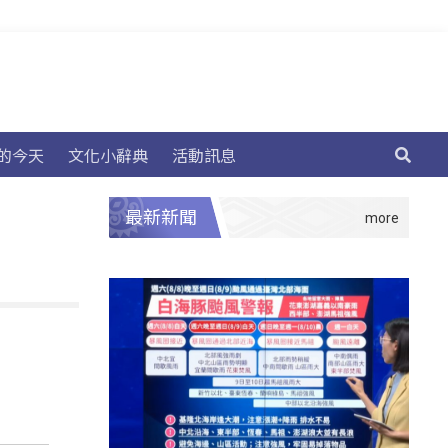
的今天
文化小辭典
活動訊息
最新新聞