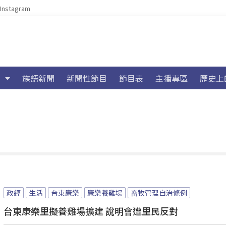
Instagram
族語新聞
新聞性節目
節目表
主播專區
歷史上
政經
生活
台東康樂
康樂養雞場
畜牧管理自治條例
台東康樂里擬養雞場擴建 說明會遭里民反對