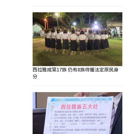
西拉雅成第17族 仍有8族待獲法定原民身
分