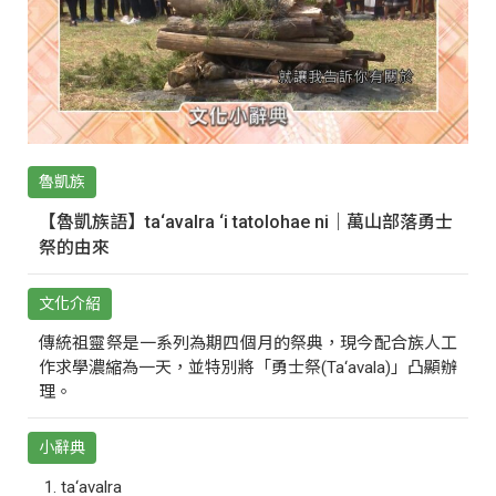
魯凱族
【魯凱族語】ta‘avalra ‘i tatolohae ni｜萬山部落勇士
祭的由來
文化介紹
傳統祖靈祭是一系列為期四個月的祭典，現今配合族人工
作求學濃縮為一天，並特別將「勇士祭(Ta‘avala)」凸顯辦
理。
小辭典
ta‘avalra