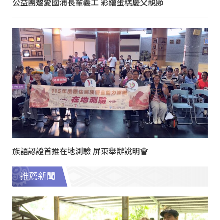
公益團邀愛國浦長輩義工 彩繪蛋糕慶父親節
族語認證首推在地測驗 屏東舉辦說明會
推薦新聞