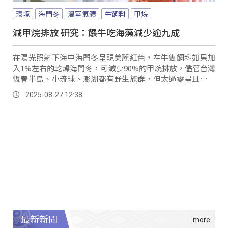
環境
海門冬
溫室氣體
牛飼料
甲烷
減甲烷排放 研究：餵牛吃海藻減少逾九成
在陽光照射下海中海門冬呈現美麗紅色，在牛隻飼料如果加
入1%左右的乾燥海門冬，可減少90%的甲烷排放，儘管台灣
恆春半島、小琉球、澎湖都有野生族群，但太過零星且夏天
會消失，若想作為飼料添加物必須大量生產；農業部水試所
2025-08-27 12:38
花了數年時間，成功讓海門冬在眾多強勢藻類競爭中突圍生
長。
最新新聞