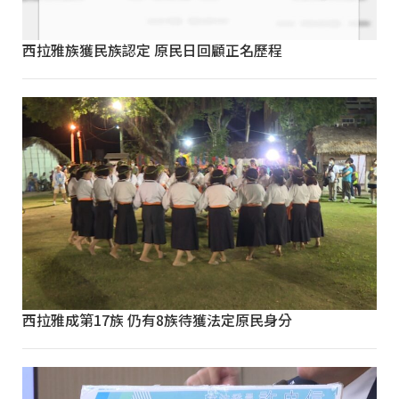
西拉雅族獲民族認定 原民日回顧正名歷程
西拉雅成第17族 仍有8族待獲法定原民身分