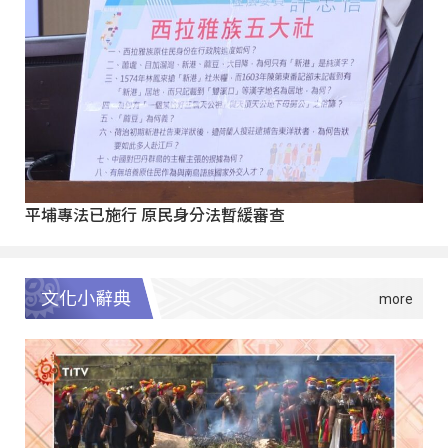
平埔專法已施行 原民身分法暫緩審查
文化小辭典