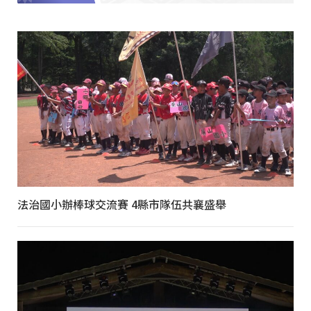
法治國小辦棒球交流賽 4縣市隊伍共襄盛舉