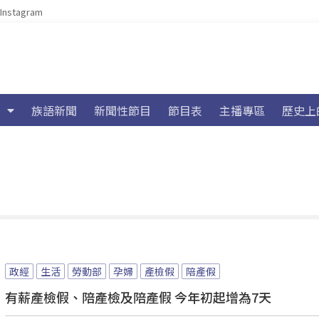
Instagram
族語新聞
新聞性節目
節目表
主播專區
歷史上
政經
生活
勞動部
孕婦
產檢假
陪產假
有薪產檢假、陪產檢及陪產假 今年初起增為7天