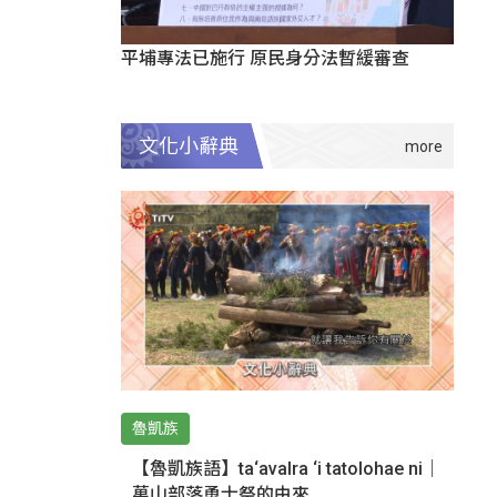
平埔專法已施行 原民身分法暫緩審查
文化小辭典
魯凱族
【魯凱族語】ta‘avalra ‘i tatolohae ni｜
萬山部落勇士祭的由來