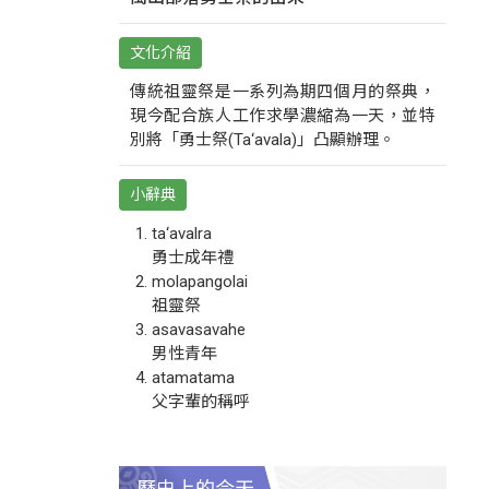
文化介紹
傳統祖靈祭是一系列為期四個月的祭典，
現今配合族人工作求學濃縮為一天，並特
別將「勇士祭(Ta‘avala)」凸顯辦理。
小辭典
ta‘avalra
勇士成年禮
molapangolai
祖靈祭
asavasavahe
男性青年
atamatama
父字輩的稱呼
歷史上的今天