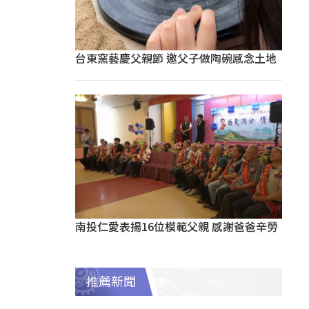
台東窯藝慶父親節 邀父子做陶碗感念土地
南投仁愛表揚16位模範父親 感謝爸爸辛勞
推薦新聞