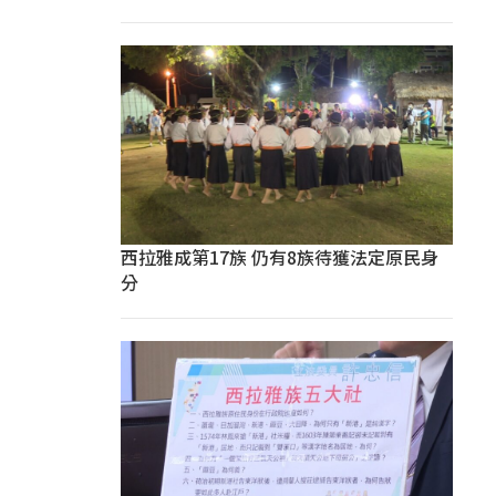
西拉雅成第17族 仍有8族待獲法定原民身
分