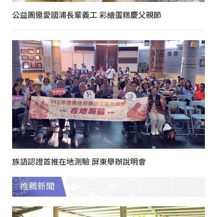
公益團邀愛國浦長輩義工 彩繪蛋糕慶父親節
族語認證首推在地測驗 屏東舉辦說明會
推薦新聞