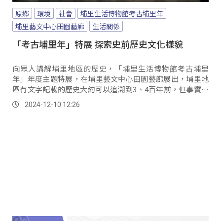
原鄉
環境
社會
埔里生活博物館考古埔里年
埔里藝文中心田園藝廊
生活關係
「考古埔里年」特展 探索史前歷史文化樣貌
向眾人講解埔里地區的歷史，「埔里生活博物館考古埔里
年」年度主題特展，在埔里藝文中心田園藝廊展出，埔里地
區有文字記載的歷史大約可以追溯到3、4百年前，但事實上
在還沒有文字記錄時，這裡就早已有人類生活的痕跡，因此
2024-12-10 12:26
特展也吸引許多不同族群的族人，希望來了解先人與埔里地
區的生活關係。