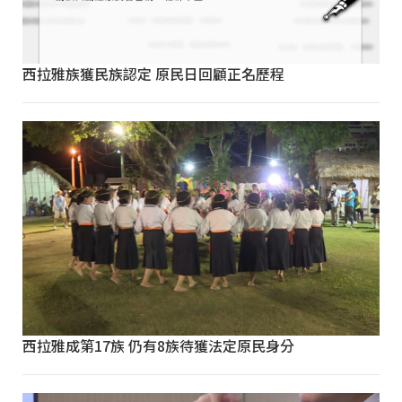
西拉雅族獲民族認定 原民日回顧正名歷程
西拉雅成第17族 仍有8族待獲法定原民身分