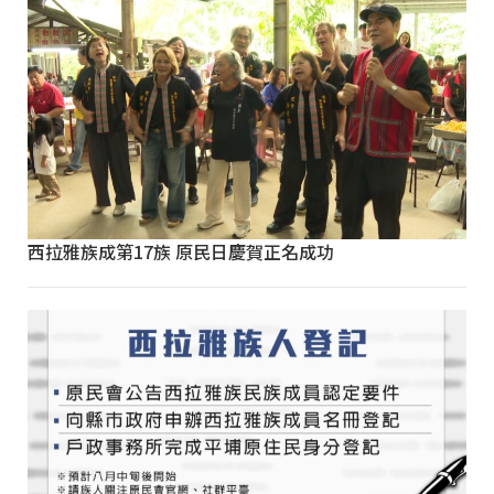
西拉雅族成第17族 原民日慶賀正名成功