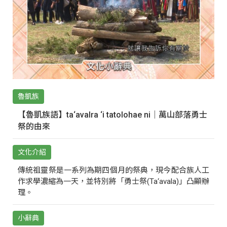
魯凱族
【魯凱族語】ta‘avalra ‘i tatolohae ni｜萬山部落勇士
祭的由來
文化介紹
傳統祖靈祭是一系列為期四個月的祭典，現今配合族人工
作求學濃縮為一天，並特別將「勇士祭(Ta‘avala)」凸顯辦
理。
小辭典