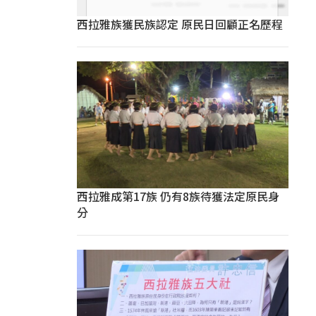
西拉雅族獲民族認定 原民日回顧正名歷程
西拉雅成第17族 仍有8族待獲法定原民身
分