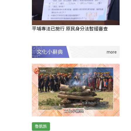
平埔專法已施行 原民身分法暫緩審查
文化小辭典
魯凱族