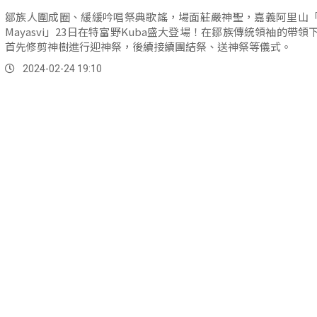
鄒族人圍成圈、緩緩吟唱祭典歌謠，場面莊嚴神聖，嘉義阿里山
Mayasvi」23日在特富野Kuba盛大登場！在鄒族傳統領袖的帶領
首先修剪神樹進行迎神祭，後續接續團結祭、送神祭等儀式。
2024-02-24 19:10