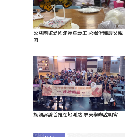
公益團邀愛國浦長輩義工 彩繪蛋糕慶父親
節
族語認證首推在地測驗 屏東舉辦說明會