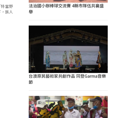
法治國小辦棒球交流賽 4縣市隊伍共襄盛
「特富野
舉
下，族人
台澳原民藝術家共創作品 同登Garma音樂
節