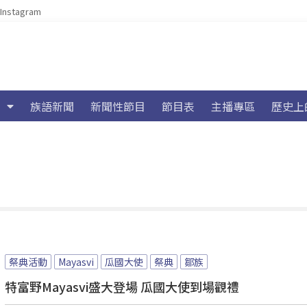
Instagram
族語新聞
新聞性節目
節目表
主播專區
歷史上
祭典活動
Mayasvi
瓜國大使
祭典
鄒族
特富野Mayasvi盛大登場 瓜國大使到場觀禮