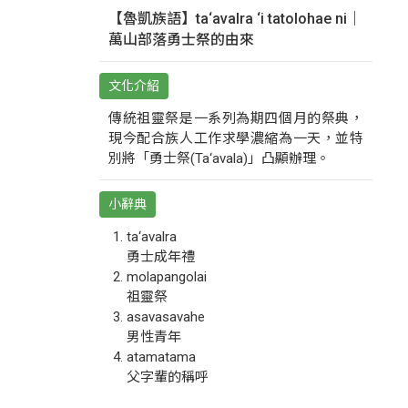
【魯凱族語】ta‘avalra ‘i tatolohae ni｜
萬山部落勇士祭的由來
文化介紹
傳統祖靈祭是一系列為期四個月的祭典，
現今配合族人工作求學濃縮為一天，並特
別將「勇士祭(Ta‘avala)」凸顯辦理。
小辭典
ta‘avalra
勇士成年禮
molapangolai
祖靈祭
asavasavahe
男性青年
atamatama
父字輩的稱呼