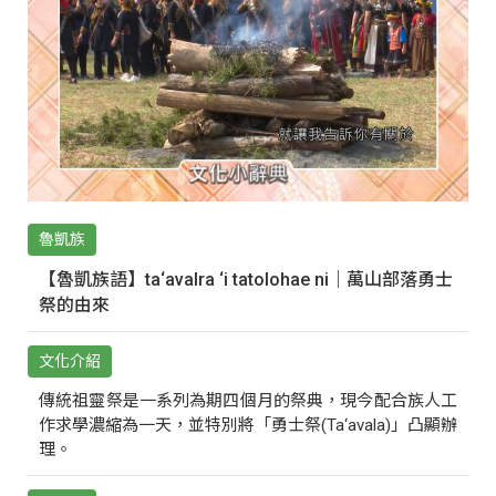
魯凱族
【魯凱族語】ta‘avalra ‘i tatolohae ni｜萬山部落勇士
祭的由來
文化介紹
傳統祖靈祭是一系列為期四個月的祭典，現今配合族人工
作求學濃縮為一天，並特別將「勇士祭(Ta‘avala)」凸顯辦
理。