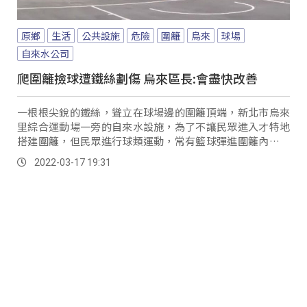
原鄉
生活
公共設施
危險
圍籬
烏來
球場
自來水公司
爬圍籬撿球遭鐵絲劃傷 烏來區長:會盡快改善
一根根尖銳的鐵絲，聳立在球場邊的圍籬頂端，新北市烏來
里綜合運動場一旁的自來水設施，為了不讓民眾進入才特地
搭建圍籬，但民眾進行球類運動，常有籃球彈進圍籬內，民
眾也只能爬進內圍籬撿球，沒想到日前一名小朋友...。
2022-03-17 19:31