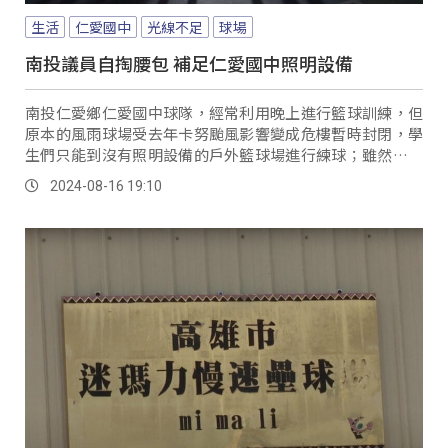
生活
仁愛國中
光線不足
球場
南投議員自掏腰包 補足仁愛國中照明設備
南投仁愛鄉仁愛國中球隊，經常利用晚上進行籃球訓練，但
原本的風雨球場受去年卡努颱風影響變成危樓暫時封閉，學
生們只能到沒有照明設備的戶外籃球場進行練球；雖然學校
購置簡易照明設備來克難使用，但不僅亮度不足，面對刺眼
2024-08-16 19:10
的光源也導致學生容易漏接球而被球擊傷。