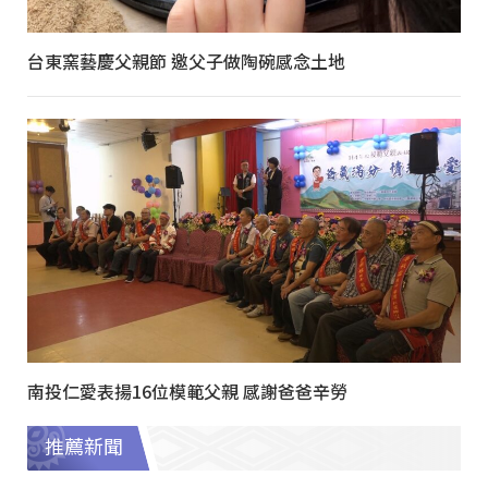
台東窯藝慶父親節 邀父子做陶碗感念土地
南投仁愛表揚16位模範父親 感謝爸爸辛勞
推薦新聞