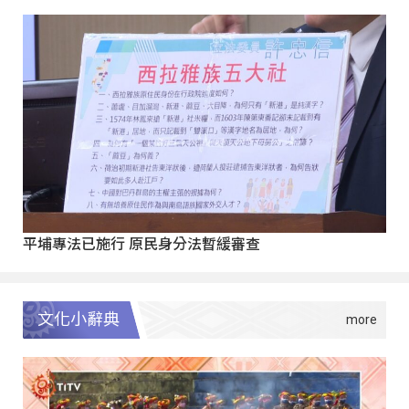
平埔專法已施行 原民身分法暫緩審查
文化小辭典