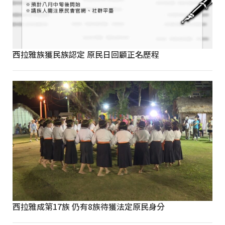
西拉雅族獲民族認定 原民日回顧正名歷程
西拉雅成第17族 仍有8族待獲法定原民身分