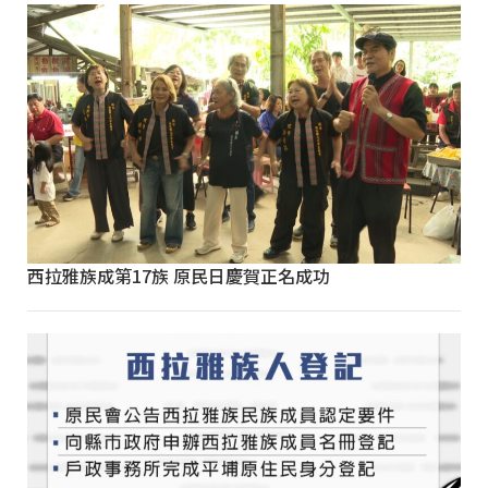
西拉雅族成第17族 原民日慶賀正名成功