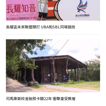
長耀盃未來聯盟開打 UBA和SBL同場競技
司馬庫斯校舍無照卡關22年 衝擊童受教權