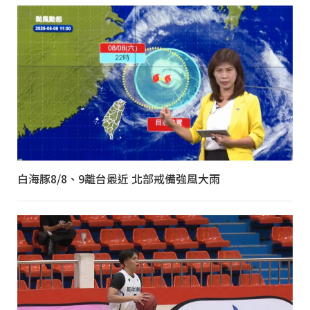
白海豚8/8、9離台最近 北部戒備強風大雨