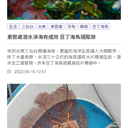
生活
三仙台
台東
東管處
淨海
珊瑚
豆丁海馬
東管處潛水淨海有成效 豆丁海馬現蹤跡
來到台東三仙台周邊海域，豐富的海洋生態讓人大開眼界，
除了大量魚群，水深三十公尺的海底還有大片珊瑚生態，潛
水志工還發現，許多豆丁海馬就藏身這片珊瑚中。
2022-06-16 12:51