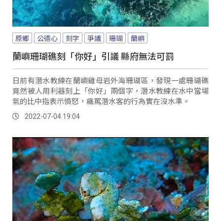
原鄉
公德心
刻字
爭議
珊瑚
蘭嶼
蘭嶼珊瑚礁刻「你好」引議 縣府無法可罰
日前有潛水教練在蘭嶼雞母岩外海珊瑚區，發現一處珊瑚礁
竟然被人用利器刻上「你好」兩個字，潛水教練在水中當場
氣的比中指表示憤怒，痛罵潛水客的行為實在沒水準。
2022-07-04 19:04