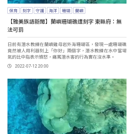
保育
刻字
守護
海洋
珊瑚
蘭嶼
【雅美族語新聞】蘭嶼珊瑚礁遭刻字 東縣府：無
法可罰
日前有潛水教練在蘭嶼雞母岩外海珊瑚區，發現一處珊瑚礁
竟然被人用利器刻上「你好」兩個字，潛水教練在水中當場
氣的比中指表示憤怒，痛罵潛水客的行為實在沒水準。
2022-07-12 20:00