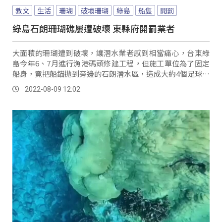
教文
生活
珊瑚
破壞珊瑚
綠島
船隻
開罰
綠島石朗珊瑚礁屢遭破壞 東縣府開罰業者
大面積的珊瑚遭到破壞，讓潛水業者感到相當痛心，台東綠
島今年6、7月進行漁港碼頭修建工程，但施工單位為了固定
船身，竟把船錨拋到旁邊的石朗潛水區，造成大約4個足球場
面積的珊瑚礁遭到破壞斷裂，遭到環保團體和...。
2022-08-09 12:02