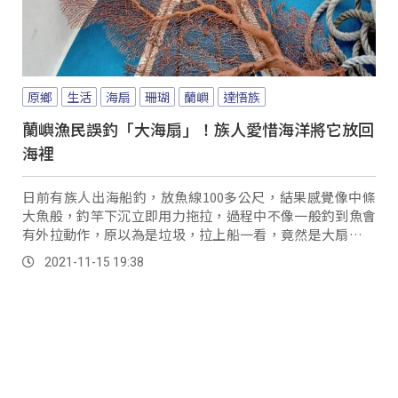
原鄉
生活
海扇
珊瑚
蘭嶼
達悟族
蘭嶼漁民誤釣「大海扇」！族人愛惜海洋將它放回
海裡
日前有族人出海船釣，放魚線100多公尺，結果感覺像中條
大魚般，釣竿下沉立即用力拖拉，過程中不像一般釣到魚會
有外拉動作，原以為是垃圾，拉上船一看，竟然是大扇紅珊
瑚。
2021-11-15 19:38