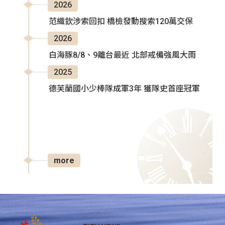
2026
范織欽涉索回扣 橋檢發動搜索120萬交保
2026
白海豚8/8、9離台最近 北部戒備強風大雨
2025
德芙蘭國小少棒隊成軍3年 獲隊史首座冠軍
more