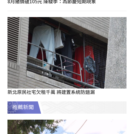
8月豬價破105元 陳駿季：為節慶短期現象
新北原民社宅欠租千萬 將建置系統防錯漏
推薦新聞