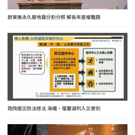
屏東推永久屋地籍分割分照 解長年產權難題
政院版災防法修法 海嘯、堰塞湖列入災害別