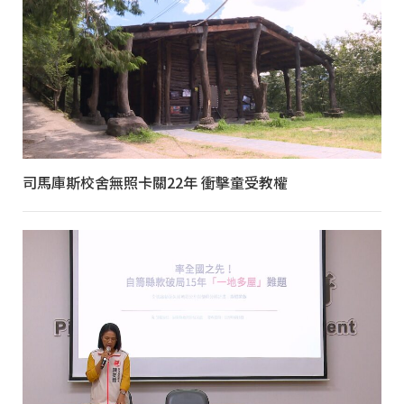
司馬庫斯校舍無照卡關22年 衝擊童受教權