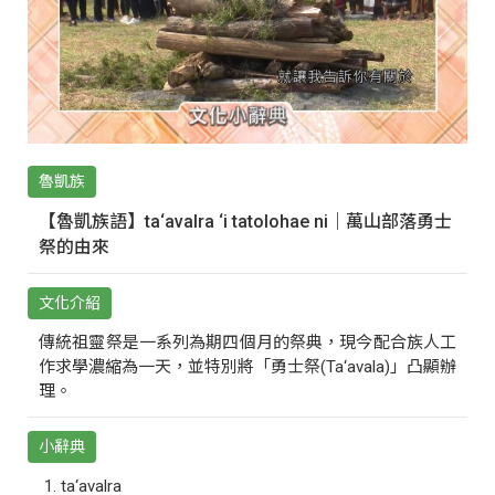
魯凱族
【魯凱族語】ta‘avalra ‘i tatolohae ni｜萬山部落勇士
祭的由來
文化介紹
傳統祖靈祭是一系列為期四個月的祭典，現今配合族人工
作求學濃縮為一天，並特別將「勇士祭(Ta‘avala)」凸顯辦
理。
小辭典
ta‘avalra