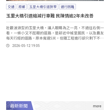
交通
原鄉
玉里大橋引道狹窄
通行困難
玉里大橋引道縮減行車難 民陳情逾2年未改善
壯觀波浪型的玉里大橋，讓人眼睛為之一亮，不過往右側一
看，一條小又不起眼的道路，是鄰近中城里居民，以及農友
每天行經的道路，原本寬達5米，但隨工程進行卻只剩下不足
3米，不僅行車困難，路況也極差，垃圾車、農機具大型車輛
2026-05-12 19:05
根本無法通行，居民陳情也喊了兩年多，卻遲遲等不到公部
門的改善，居民特別在路口處，拉起白布條抗議表達無
奈...。
最新新聞