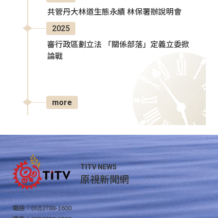
共管丹大林道生態永續 林保署辦說明會
2025
審行政區劃立法 「關係部落」定義立委掀
論戰
more
TITV NEWS
原視新聞網
電話：(02)2788-1600