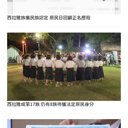
西拉雅族獲民族認定 原民日回顧正名歷程
西拉雅成第17族 仍有8族待獲法定原民身分