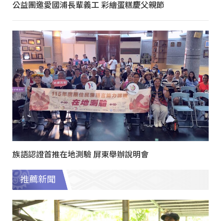
公益團邀愛國浦長輩義工 彩繪蛋糕慶父親節
族語認證首推在地測驗 屏東舉辦說明會
推薦新聞