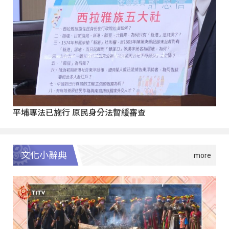
平埔專法已施行 原民身分法暫緩審查
文化小辭典