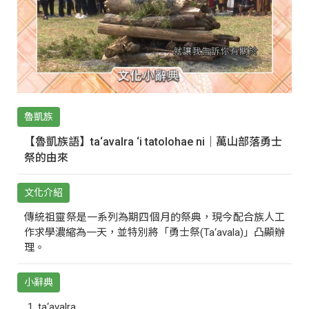
魯凱族
【魯凱族語】ta‘avalra ‘i tatolohae ni｜萬山部落勇士
祭的由來
文化介紹
傳統祖靈祭是一系列為期四個月的祭典，現今配合族人工
作求學濃縮為一天，並特別將「勇士祭(Ta‘avala)」凸顯辦
理。
小辭典
ta‘avalra