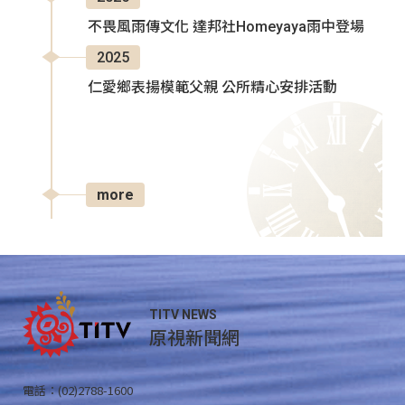
不畏風雨傳文化 達邦社Homeyaya雨中登場
2025
仁愛鄉表揚模範父親 公所精心安排活動
more
TITV NEWS
原視新聞網
電話：(02)2788-1600