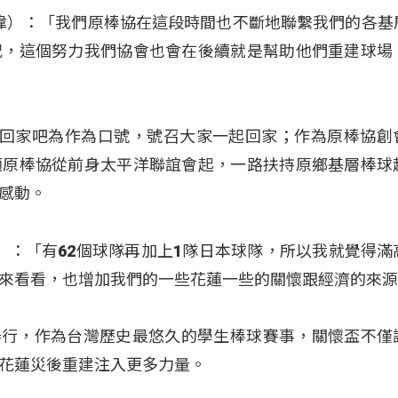
（王勝偉）：「我們原棒協在這段時間也不斷地聯繫我們的各
況，這個努力我們協會也會在後續就是幫助他們重建球場
ha」回家吧為作為口號，號召大家一起回家；作為原棒協創
顧原棒協從前身太平洋聯誼會起，一路扶持原鄉基層棒球
感動。
陳義信）：「有62個球隊再加上1隊日本球隊，所以我就覺得
來看看，也增加我們的一些花蓮一些的關懷跟經濟的來
1日舉行，作為台灣歷史最悠久的學生棒球賽事，關懷盃不僅
花蓮災後重建注入更多力量。