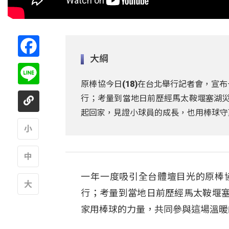
Facebook
大綱
Line
原棒協今日(18)在台北舉行記者會，宣
行；考量到當地日前歷經馬太鞍堰塞湖災害
起回家，見證小球員的成長，也用棒球守
A
一年一度吸引全台體壇目光的原棒
A
行；考量到當地日前歷經馬太鞍堰
A
家用棒球的力量，共同參與這場溫暖