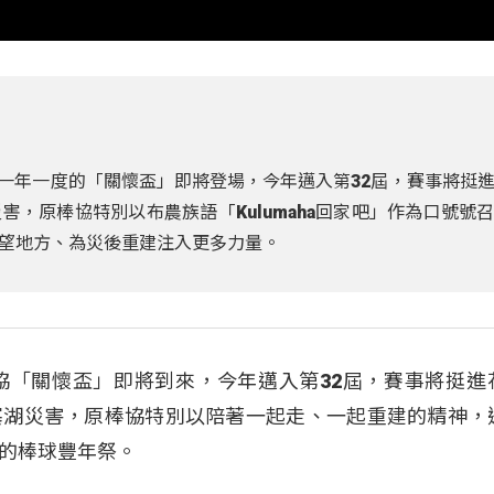
布一年一度的「關懷盃」即將登場，今年邁入第32屆，賽事將挺
，原棒協特別以布農族語「Kulumaha回家吧」作為口號號
望地方、為災後重建注入更多力量。
協「關懷盃」即將到來，今年邁入第32屆，賽事將挺進
塞湖災害，原棒協特別以陪著一起走、一起重建的精神，
的棒球豐年祭。