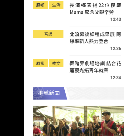
長濱鄉表揚22位模範
原鄉
生活
Mama 感念父親辛勞
12:43
北流幕後課程成果展 阿
音樂
爆率新人熱力登台
12:36
舞跨界劇場培訓 結合花
原鄉
教文
蓮觀光拓青年就業
12:34
推薦新聞