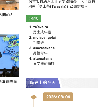
現今配合族人工作求學濃縮為一天，並特
別將「勇士祭(Ta‘avala)」凸顯辦理。
人向心力
小辭典
ta‘avalra
勇士成年禮
molapangolai
祖靈祭
asavasavahe
男性青年
atamatama
父字輩的稱呼
動聯賽熱血
歷史上的今天
2026/ 08/ 06