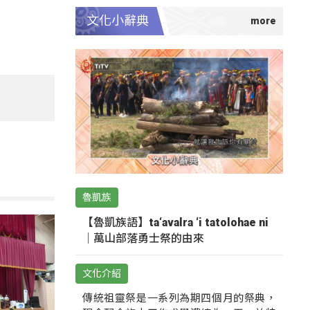
文化小辭典
魯凱族
【魯凱族語】ta‘avalra ‘i tatolohae ni
｜萬山部落勇士祭的由來
文化介紹
傳統祖靈祭是一系列為期四個月的祭典，