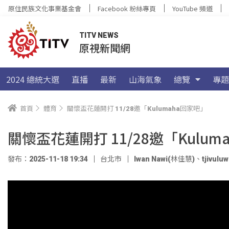
原住民族文化事業基金會
Facebook 粉絲專頁
YouTube 頻道
TITV NEWS
原視新聞網
2024 總統大選
直播
最新
山海氣象
總覽
專題
首頁
體育
關懷盃花蓮開打 11/28邀「Kulumaha回家吧」
關懷盃花蓮開打 11/28邀「Kulum
發布：2025-11-18 19:34
台北市
Iwan Nawi(林佳慧)
、
tjivul