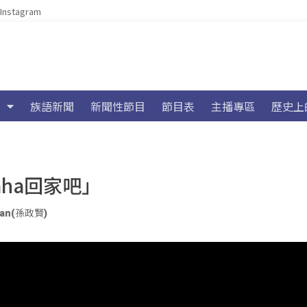
Instagram
族語新聞
新聞性節目
節目表
主播專區
歷史上
aha回家吧」
uwan(孫政賢)