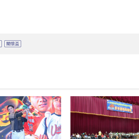
協
關懷盃