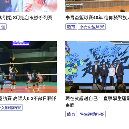
後引退 8月返台東辦系列賽
泰青盃籃球賽40年 信仰凝聚族
引退
體育
泰青盃籃球賽
請賽 高師大0:3不敵日職隊
現在就超越自己！ 直擊學生運
畫面
沙女排邀請賽
體育
學生運動聯賽