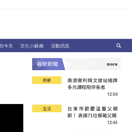
的今天
文化小辭典
活動訊息
最新新聞
南澳撒利姆文健站揭牌
原鄉
多元課程陪伴長者
12:50
台東市歡慶溫馨父親
生活
節！ 表揚71位模範父親
12:45