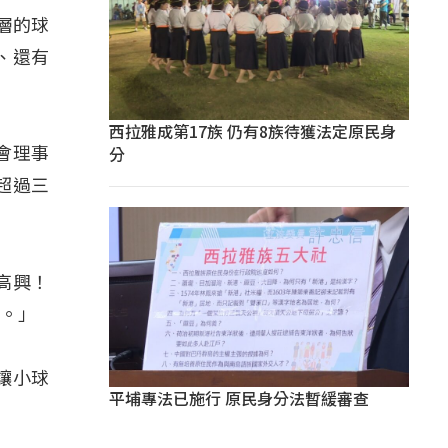
基層的球
、還有
西拉雅成第17族 仍有8族待獲法定原民身
分
會理事
超過三
滿高興！
源。」
讓小球
平埔專法已施行 原民身分法暫緩審查