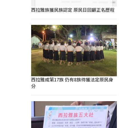
西拉雅族獲民族認定 原民日回顧正名歷程
西拉雅成第17族 仍有8族待獲法定原民身
分