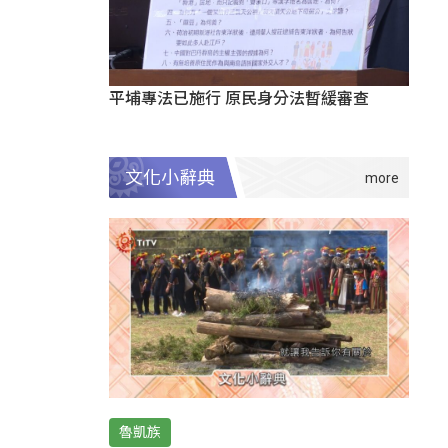
平埔專法已施行 原民身分法暫緩審查
文化小辭典
魯凱族