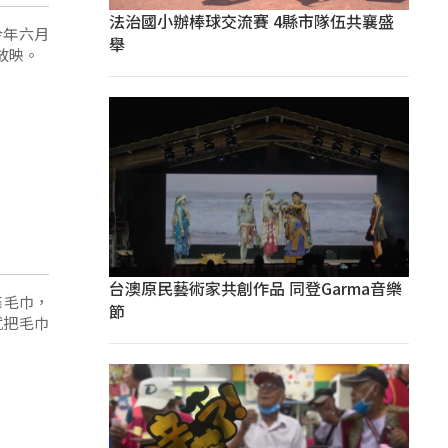
法治國小辦棒球交流賽 4縣市隊伍共襄盛
今年六月
舉
放映。
台澳原民藝術家共創作品 同登Garma音樂
條毛巾，
節
就把毛巾