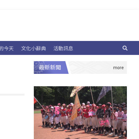
的今天
文化小辭典
活動訊息
最新新聞