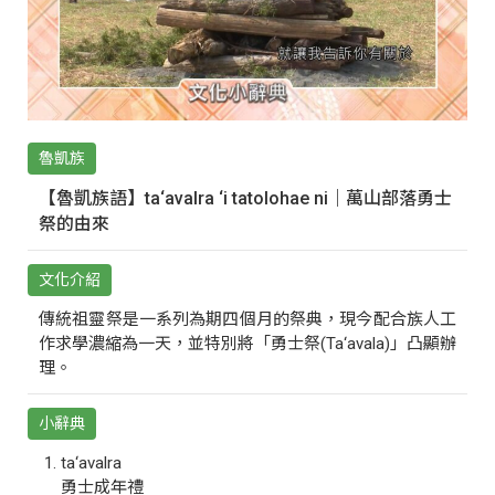
魯凱族
【魯凱族語】ta‘avalra ‘i tatolohae ni｜萬山部落勇士
祭的由來
文化介紹
傳統祖靈祭是一系列為期四個月的祭典，現今配合族人工
作求學濃縮為一天，並特別將「勇士祭(Ta‘avala)」凸顯辦
理。
小辭典
ta‘avalra
勇士成年禮