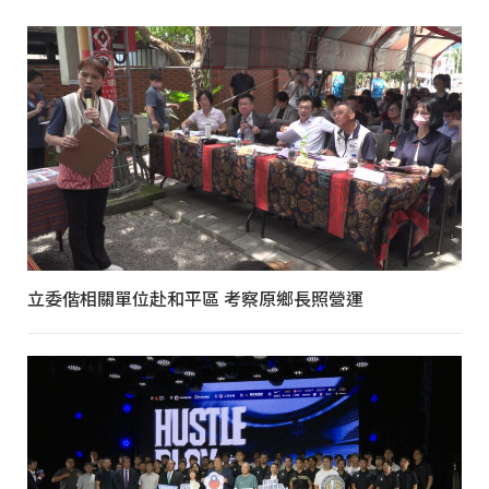
立委偕相關單位赴和平區 考察原鄉長照營運