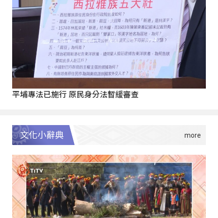
平埔專法已施行 原民身分法暫緩審查
文化小辭典