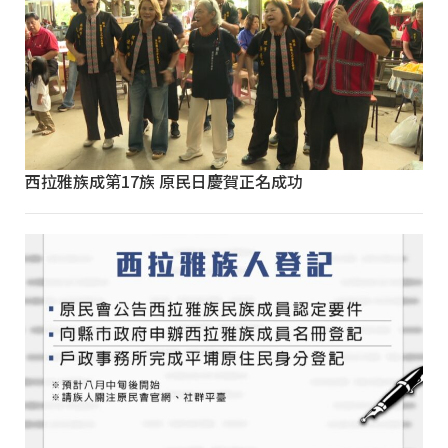
西拉雅族成第17族 原民日慶賀正名成功