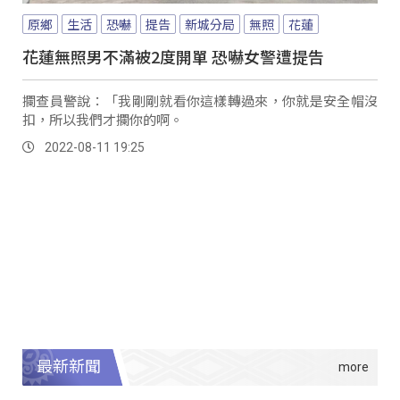
原鄉
生活
恐嚇
提告
新城分局
無照
花蓮
花蓮無照男不滿被2度開單 恐嚇女警遭提告
攔查員警說：「我剛剛就看你這樣轉過來，你就是安全帽沒
扣，所以我們才攔你的啊。
2022-08-11 19:25
最新新聞