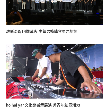
瓊斯盃8/14燃戰火 中華男籃陣容星光熠熠
ho hai yan文化節街舞展演 秀青年創意活力