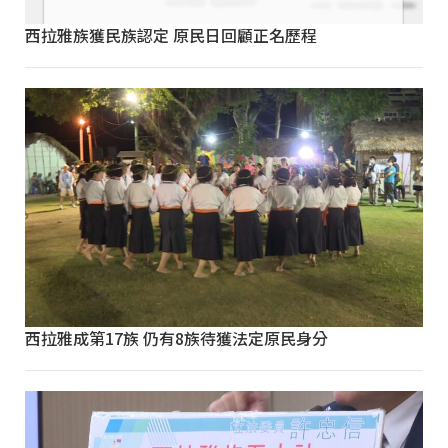
西拉雅族獲民族認定 原民日回顧正名歷程
西拉雅成第17族 仍有8族待獲法定原民身分