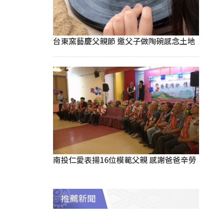
台東窯藝慶父親節 邀父子做陶碗感念土地
南投仁愛表揚16位模範父親 感謝爸爸辛勞
推薦新聞