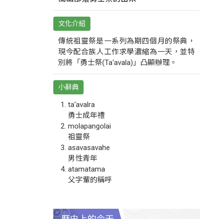
文化介紹
傳統祖靈祭是一系列為期四個月的祭典，
現今配合族人工作求學濃縮為一天，並特
別將「勇士祭(Ta‘avala)」凸顯辦理。
小辭典
ta‘avalra
勇士成年禮
molapangolai
祖靈祭
asavasavahe
男性青年
atamatama
父字輩的稱呼
歷史上的今天