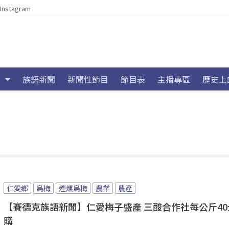
Instagram
族語新聞
新聞性節目
節目表
主播專區
歷史上
仁愛鄉
烏梅
煙燻烏梅
農業
農產
【賽德克族語新聞】仁愛梅子盛產 三酸合作社每公斤40
購