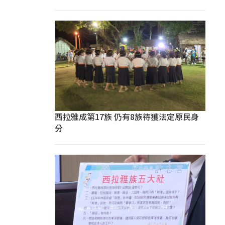
西拉雅成第17族 仍有8族待獲法定原民身
分