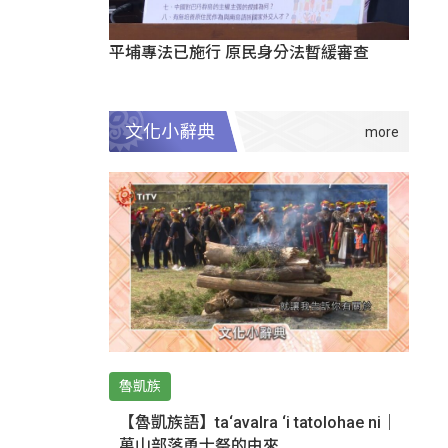
平埔專法已施行 原民身分法暫緩審查
文化小辭典
魯凱族
【魯凱族語】ta‘avalra ‘i tatolohae ni｜
萬山部落勇士祭的由來