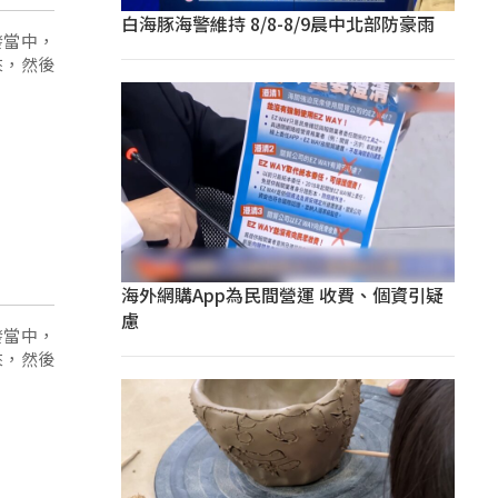
白海豚海警維持 8/8-8/9晨中北部防豪雨
發當中，
來，然後
海外網購App為民間營運 收費、個資引疑
慮
發當中，
來，然後