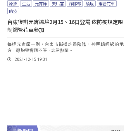
原鄉
生活
元宵節
天后宮
炸邯鄲
繞境
鋼管花車
防疫
台東復辦元宵遶境2月15、16日登場 依防疫規定限
制鋼管花車參加
每逢元宵節一到，台東市街道炮聲隆隆，神明轎經過的地
方，鞭炮聲響個不停，非常熱鬧。
2021-12-15 19:31