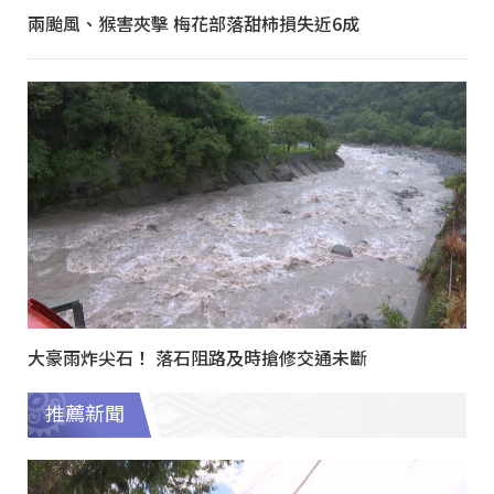
兩颱風、猴害夾擊 梅花部落甜柿損失近6成
大豪雨炸尖石！ 落石阻路及時搶修交通未斷
推薦新聞