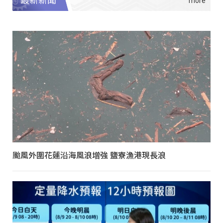
最新新聞
颱風外圍花蓮沿海風浪增強 鹽寮漁港現長浪