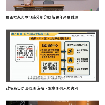
屏東推永久屋地籍分割分照 解長年產權難題
政院版災防法修法 海嘯、堰塞湖列入災害別