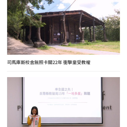
司馬庫斯校舍無照卡關22年 衝擊童受教權