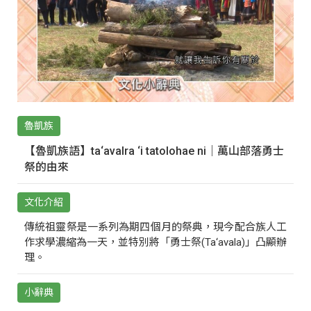
魯凱族
【魯凱族語】ta‘avalra ‘i tatolohae ni｜萬山部落勇士
祭的由來
文化介紹
傳統祖靈祭是一系列為期四個月的祭典，現今配合族人工
作求學濃縮為一天，並特別將「勇士祭(Ta‘avala)」凸顯辦
理。
小辭典