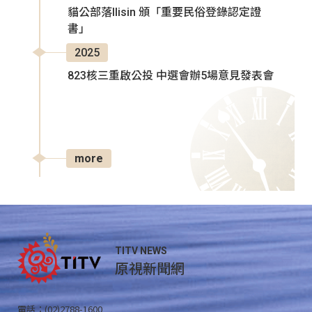
貓公部落Ilisin 頒「重要民俗登錄認定證
書」
2025
823核三重啟公投 中選會辦5場意見發表會
more
TITV NEWS
原視新聞網
電話：(02)2788-1600