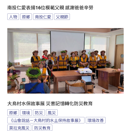
南投仁愛表揚16位模範父親 感謝爸爸辛勞
人物
原鄉
南投仁愛
父親節
大鳥村水保故事展 災害記憶轉化防災教育
原鄉
環境
防災
風災
《山會說話－大鳥村的水土保持故事展》
環境改善
莫拉克風災
防災教育