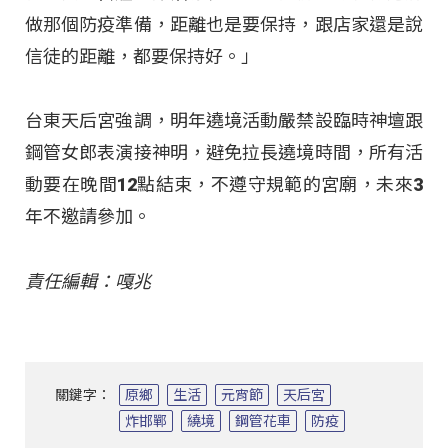
做那個防疫準備，距離也是要保持，跟店家還是說
信徒的距離，都要保持好。」
台東天后宮強調，明年遶境活動嚴禁設臨時神壇跟
鋼管女郎表演接神明，避免拉長遶境時間，所有活
動要在晚間12點結束，不遵守規範的宮廟，未來3
年不邀請參加。
責任編輯：嘎兆
關鍵字：
原鄉
生活
元宵節
天后宮
炸邯鄲
繞境
鋼管花車
防疫