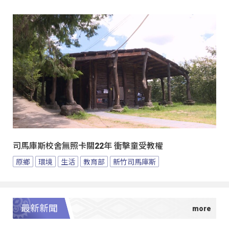
司馬庫斯校舍無照卡關22年 衝擊童受教權
原鄉
環境
生活
教育部
新竹司馬庫斯
最新新聞