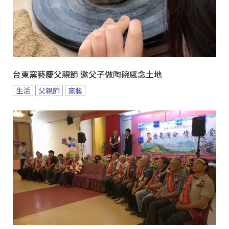
台東窯藝慶父親節 邀父子做陶碗感念土地
生活
父親節
窯藝