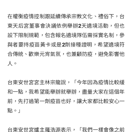
在權衡疫情控制跟延續傳承宗教文化、禮俗下，台
東天后宮董事會決議依例舉辦2天遶境活動，但也
設下限制規範，包含報名遶境隊伍需採實名制，參
與者要持疫苗黃卡或是2劑接種證明，希望遶境符
合傳統、歡樂元宵氣氛，也兼顧防疫，避免影響他
人。
台東安世宮宮主林宗龍說，「今年因為疫情比較緩
和一點，我希望能舉辦就舉辦，盡量大家在這個年
前，先打過第一劑疫苗也好，讓大家都比較安心一
點。」
台東安世宮爐主羅浩源表示，「我們一樣會像之前