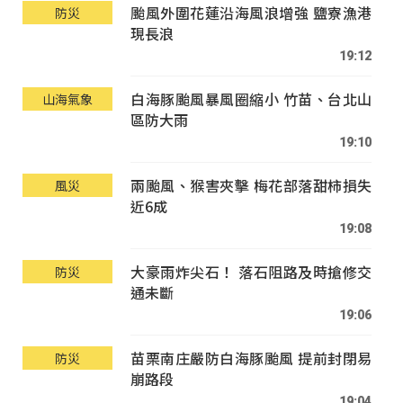
颱風外圍花蓮沿海風浪增強 鹽寮漁港
防災
現長浪
19:12
白海豚颱風暴風圈縮小 竹苗、台北山
山海氣象
區防大雨
19:10
兩颱風、猴害夾擊 梅花部落甜柿損失
風災
近6成
19:08
大豪雨炸尖石！ 落石阻路及時搶修交
防災
通未斷
19:06
苗栗南庄嚴防白海豚颱風 提前封閉易
防災
崩路段
19:04