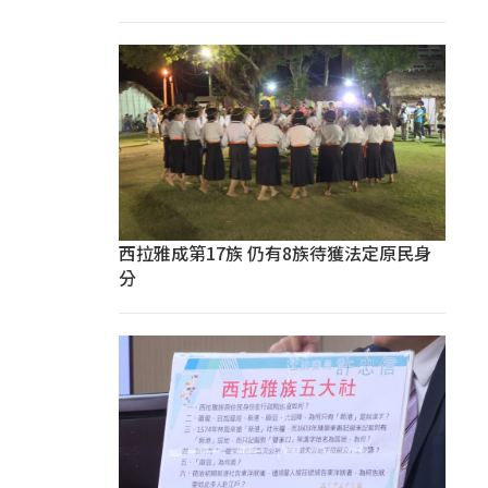
西拉雅成第17族 仍有8族待獲法定原民身
分