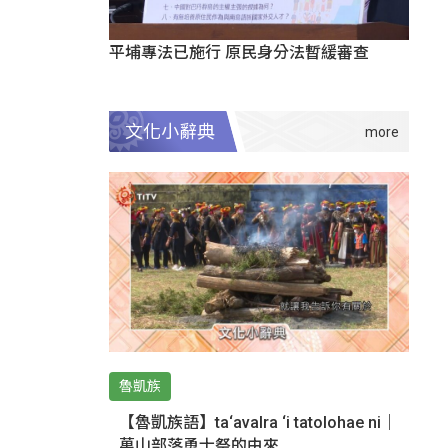
平埔專法已施行 原民身分法暫緩審查
文化小辭典
魯凱族
【魯凱族語】ta‘avalra ‘i tatolohae ni｜
萬山部落勇士祭的由來