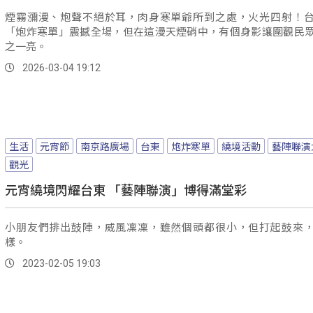
煙霧瀰漫、炮聲不絕於耳，肉身寒單爺所到之處，火光四射！
「炮炸寒單」震撼全場，但在這漫天煙硝中，有個身影讓圍觀民
之一亮。
2026-03-04 19:12
生活
元宵節
南京路廣場
台東
炮炸寒單
繞境活動
藝陣聯演
觀光
元宵繞境閃耀台東 「藝陣聯演」博得滿堂彩
小朋友們排出鼓陣，威風凜凜，雖然個頭都很小，但打起鼓來
樣。
2023-02-05 19:03