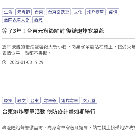
生活
元宵節
台東
台東玄武堂
文化
炮炸寒單
疫情
藝陣表演大會
觀光
等了3年！台東元宵節解封 復辦炮炸寒單爺
震耳欲聾的鞭炮聲響徹大街小巷，肉身寒單爺站在轎上，接受火
表情似乎一點都不畏懼。
2023-01-03 19:29
原鄉
教文
台東
寒單爺
炮炸寒單
玄武堂
台東炮炸寒單活動 依防疫計畫如期舉行
轟隆隆炮聲響徹雲霄，肉身寒單穿著紅短褲，站在轎上接受炮炸洗