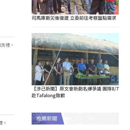
司馬庫斯災後復建 立委前往考察盤點需求
炮洗禮，
【涉己新聞】原文會新劇名爆爭議 團隊8/7
赴Tafalong致歉
推薦新聞
禮。