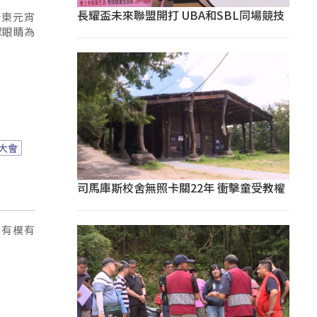
長耀盃未來聯盟開打 UBA和SBL同場競技
台東元宵
眾眼睛為
大會
司馬庫斯校舍無照卡關22年 衝擊童受教權
，有模有