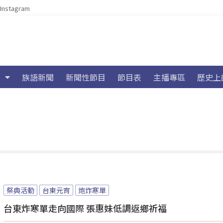
Instagram
族語新聞
新聞性節目
節目表
主播專區
歷史上
祭典活動
台東元宵
炮炸寒單
台東炸寒單走向國際 張惠妹低調返鄉祈福