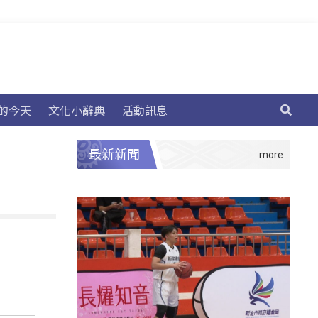
的今天
文化小辭典
活動訊息
最新新聞