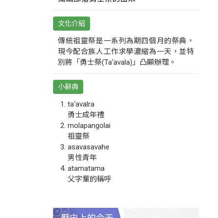
文化介紹
傳統祖靈祭是一系列為期四個月的祭典，
現今配合族人工作求學濃縮為一天，並特
別將「勇士祭(Ta‘avala)」凸顯辦理。
小辭典
ta‘avalra
勇士成年禮
molapangolai
祖靈祭
asavasavahe
男性青年
atamatama
父字輩的稱呼
歷史上的今天