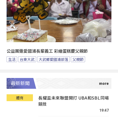
公益團邀愛國浦長輩義工 彩繪蛋糕慶父親節
生活
台東大武
大武鄉愛國浦部落
父親節
最新新聞
長耀盃未來聯盟開打 UBA和SBL同場
體育
競技
19:47