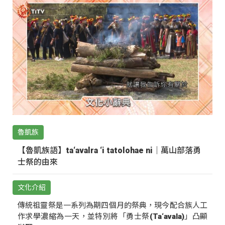
魯凱族
【魯凱族語】ta‘avalra ‘i tatolohae ni｜萬山部落勇
士祭的由來
文化介紹
傳統祖靈祭是一系列為期四個月的祭典，現今配合族人工
作求學濃縮為一天，並特別將「勇士祭(Ta‘avala)」凸顯