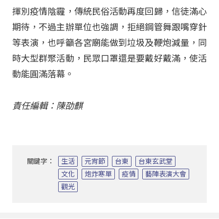
揮別疫情陰霾，傳統民俗活動再度回歸，信徒滿心
期待，不過主辦單位也強調，拒絕鋼管舞跟嘴穿針
等表演，也呼籲各宮廟能做到垃圾及鞭炮減量，同
時大型群聚活動，民眾口罩還是要戴好戴滿，使活
動能圓滿落幕。
責任編輯：陳劭麒
關鍵字：
生活
元宵節
台東
台東玄武堂
文化
炮炸寒單
疫情
藝陣表演大會
觀光