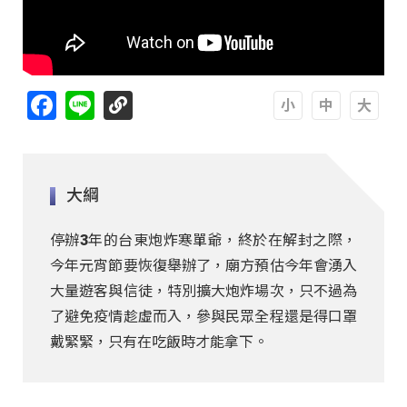
Facebook
Line
A
A
A
大綱
停辦3年的台東炮炸寒單爺，終於在解封之際，
今年元宵節要恢復舉辦了，廟方預估今年會湧入
大量遊客與信徒，特別擴大炮炸場次，只不過為
了避免疫情趁虛而入，參與民眾全程還是得口罩
戴緊緊，只有在吃飯時才能拿下。