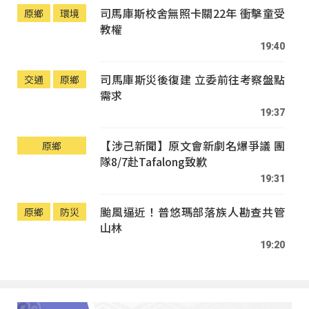
司馬庫斯校舍無照卡關22年 衝擊童受
原鄉
環境
教權
19:40
司馬庫斯災後復建 立委前往考察盤點
交通
原鄉
需求
19:37
【涉己新聞】原文會新劇名爆爭議 團
原鄉
隊8/7赴Tafalong致歉
19:31
颱風逼近！普悠瑪部落族人勘查共管
原鄉
防災
山林
19:20