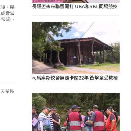
長耀盃未來聯盟開打 UBA和SBL同場競技
束後，縣
重威脅當
，希望確
司馬庫斯校舍無照卡關22年 衝擊童受教權
上天搶時