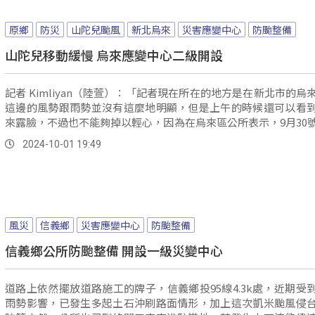
原鄉
防災
山陀兒颱風
新北烏來
災害應變中心
防颱整備
山陀兒移動緩慢 烏來應變中心二級開設
記者 Kimliyan（陸萱）：「記者現在所在的地方是在新北市的烏
這邊的風勢跟雨勢並沒有這麼地明顯，但是上午的時候還可以看
來露臉，不過也不能夠掉以輕心，因為在烏來區公所表示，9月30
的福山（德拉楠）部落雨勢風勢有比較明顯，因此是造成路樹倒
2024-10-01 19:49
電的狀況，不過目前狀況都已經排除了，在1號的中午烏來區公所
變中心也已經二級開設。
風災
信義鄉
災害應變中心
防颱整備
信義鄉公所防颱整備 開設一級災變中心
道路上依然擺放道路施工的牌子，信義鄉投95線4.3k處，近期受
雨勢影響，已發生多起土石沖刷路面情形，加上這次凱米颱風侵