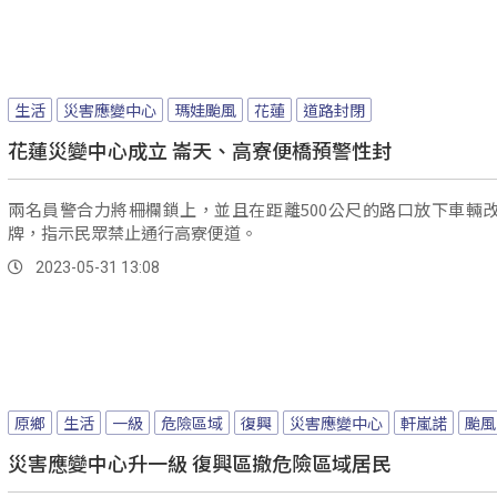
生活
災害應變中心
瑪娃颱風
花蓮
道路封閉
花蓮災變中心成立 崙天、高寮便橋預警性封
兩名員警合力將柵欄鎖上，並且在距離500公尺的路口放下車輛
牌，指示民眾禁止通行高寮便道。
2023-05-31 13:08
原鄉
生活
一級
危險區域
復興
災害應變中心
軒嵐諾
颱風
災害應變中心升一級 復興區撤危險區域居民