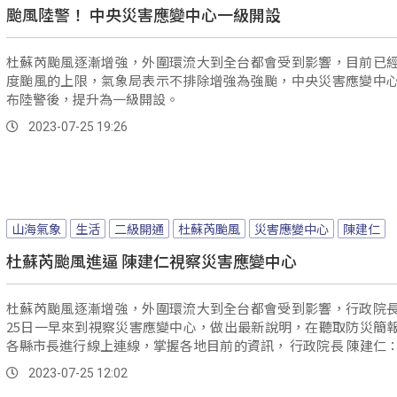
颱風陸警！ 中央災害應變中心一級開設
杜蘇芮颱風逐漸增強，外圍環流大到全台都會受到影響，目前已
度颱風的上限，氣象局表示不排除增強為強颱，中央災害應變中
布陸警後，提升為一級開設。
2023-07-25 19:26
山海氣象
生活
二級開通
杜蘇芮颱風
災害應變中心
陳建仁
杜蘇芮颱風進逼 陳建仁視察災害應變中心
杜蘇芮颱風逐漸增強，外圍環流大到全台都會受到影響，行政院
25日一早來到視察災害應變中心，做出最新說明，在聽取防災簡
各縣市長進行線上連線，掌握各地目前的資訊， 行政院長 陳建仁：「這一
個颱風已經到了中颱的上限，今天來到防災中心，最主要就是要
2023-07-25 12:02
會準備的情形，也希望各部會能夠加強準備。