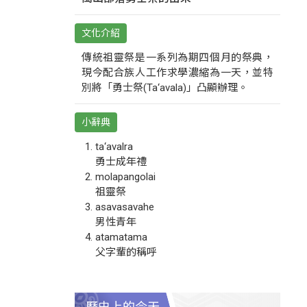
文化介紹
傳統祖靈祭是一系列為期四個月的祭典，
現今配合族人工作求學濃縮為一天，並特
別將「勇士祭(Ta‘avala)」凸顯辦理。
小辭典
ta‘avalra
勇士成年禮
molapangolai
祖靈祭
asavasavahe
男性青年
atamatama
父字輩的稱呼
歷史上的今天