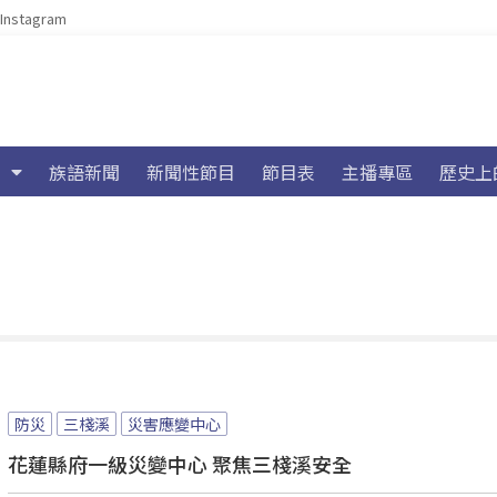
Instagram
族語新聞
新聞性節目
節目表
主播專區
歷史上
防災
三棧溪
災害應變中心
花蓮縣府一級災變中心 聚焦三棧溪安全