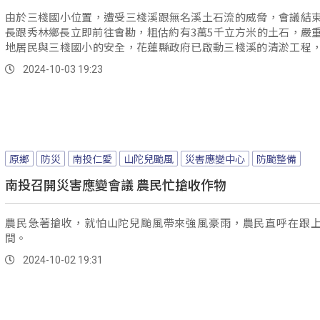
由於三棧國小位置，遭受三棧溪跟無名溪土石流的威脅，會議結
長跟秀林鄉長立即前往會勘，粗估約有3萬5千立方米的土石，嚴
地居民與三棧國小的安全，花蓮縣政府已啟動三棧溪的清淤工程
保三棧溪附近居民的安全。
2024-10-03 19:23
原鄉
防災
南投仁愛
山陀兒颱風
災害應變中心
防颱整備
南投召開災害應變會議 農民忙搶收作物
農民急著搶收，就怕山陀兒颱風帶來強風豪雨，農民直呼在跟
間。
2024-10-02 19:31