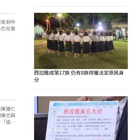
經來到中
心也在發
西拉雅成第17族 仍有8族待獲法定原民身
分
長陳建仁
報後也與
了解各部