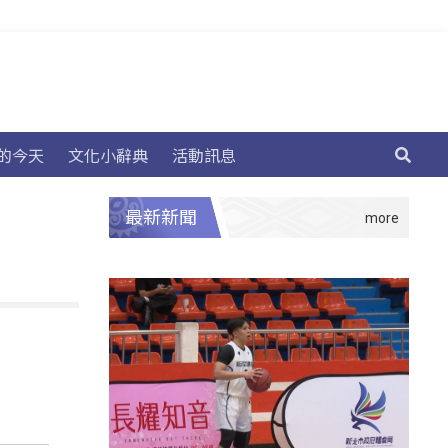
的今天
文化小辭典
活動訊息
最新新聞