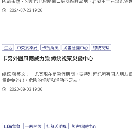
防範未然、公所也已聯絡開口廠商進駐當地，若發生土石流能儘
段。
2024-07-23 19:26
生活
中央氣象局
卡努颱風
災害應變中心
總統視察
卡努外圍風雨威力強 總統視察災變中心
總統 蔡英文：「尤其現在是暑假期間，要特別拜託所有國人朋友
量避免外出，危險的場所和活動不要去。
2023-08-03 19:06
山海氣象
一級開設
杜蘇芮颱風
災害應變中心