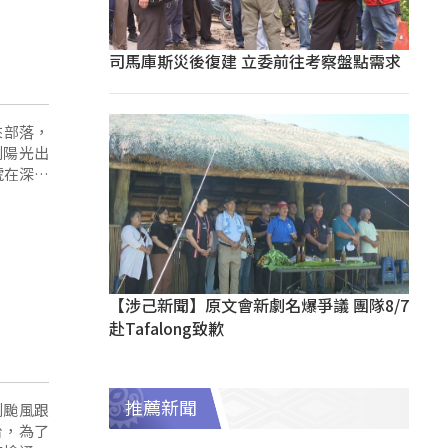
司馬庫斯災後復建 立委前往考察盤點需求
來部落，
到陽光出
號在深山
塌導致停
的災害應
【涉己新聞】原文會新劇名爆爭議 團隊8/7
赴Tafalong致歉
推薦新聞
到颱風跟
台，為了