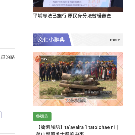
平埔專法已施行 原民身分法暫緩審查
文化小辭典
改道的路
魯凱族
【魯凱族語】ta‘avalra ‘i tatolohae ni｜
萬山部落勇士祭的由來